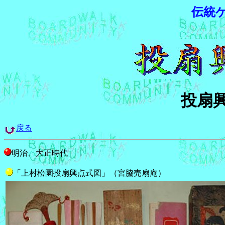
伝統
投扇
戻る
明治、大正時代
「上村松園投扇興点式図」（宮脇売扇庵）