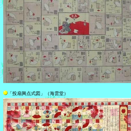
「投扇興点式図」（海雲堂）