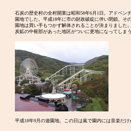
石炭の歴史村の全村開業は昭和58年6月1日。アドベ
園地でした。平成18年に市の財政破綻に伴い閉鎖。そ
園地は買い手もつかず解体されることが決まりました。
炭鉱の中枢部があった地区がついに更地になってしま
平成18年9月の遊園地。この日は嵐で園内には音楽だ