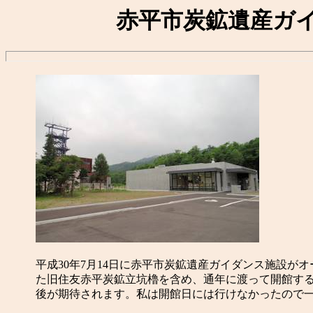
赤平市炭鉱遺産ガ
平成30年7月14日に赤平市炭鉱遺産ガイダンス施設
た旧住友赤平炭鉱立坑櫓を含め、通年に渡って開館す
後が期待されます。私は開館日には行けなかったので一