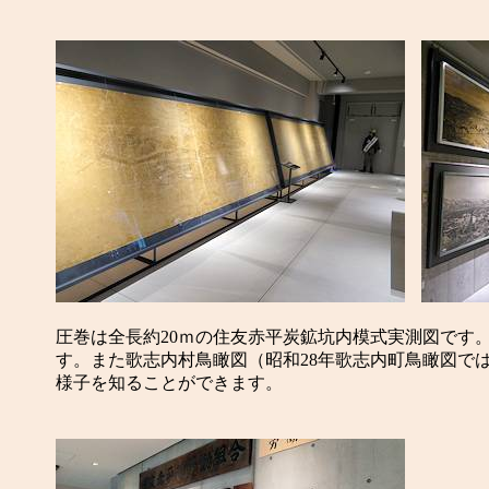
圧巻は全長約20ｍの住友赤平炭鉱坑内模式実測図です
す。また歌志内村鳥瞰図（昭和28年歌志内町鳥瞰図で
様子を知ることができます。