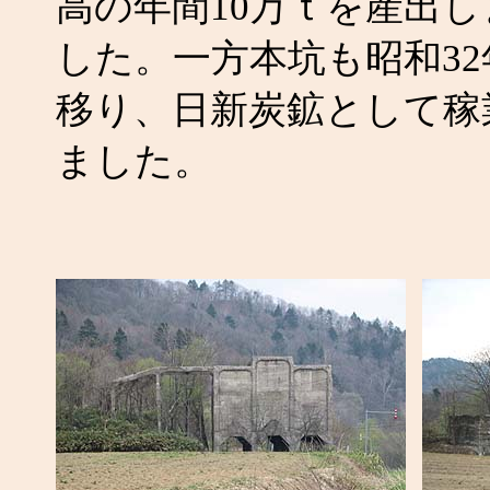
高の年間10万ｔを産出し
した。一方本坑も昭和3
移り、日新炭鉱として稼
ました。