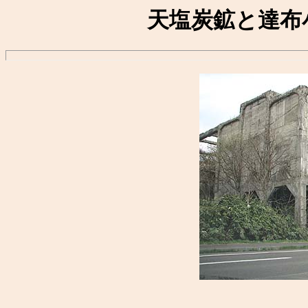
天塩炭鉱と達布