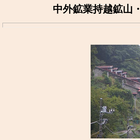
中外鉱業持越鉱山