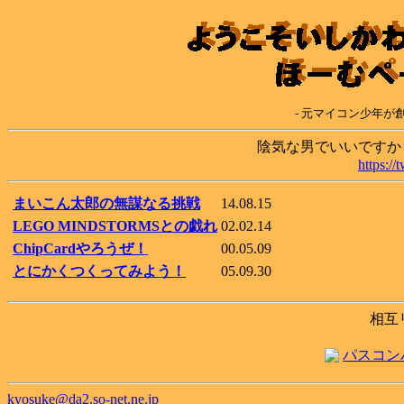
- 元マイコン少年が
陰気な男でいいですか？
https:/
まいこん太郎の無謀なる挑戦
14.08.15
LEGO MINDSTORMSとの戯れ
02.02.14
ChipCardやろうぜ！
00.05.09
とにかくつくってみよう！
05.09.30
相互
パスコン
kyosuke@da2.so-net.ne.jp