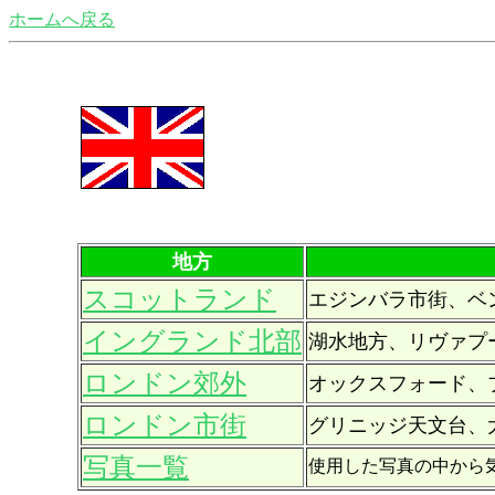
ホームへ戻る
地方
スコットランド
エジンバラ市街、ベ
イングランド北部
湖水地方、リヴァプ
ロンドン郊外
オックスフォード、
ロンドン市街
グリニッジ天文台、
写真一覧
使用した写真の中から