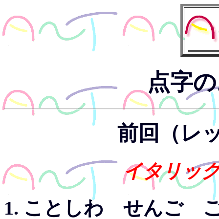
点字の
前回（レ
イタリッ
1. ことしわ せんご 