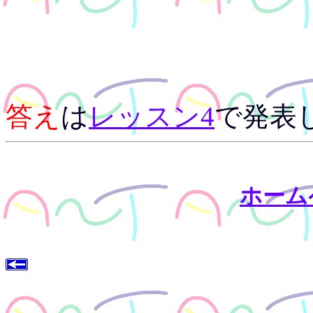
答え
は
レッスン4
で発表
ホーム