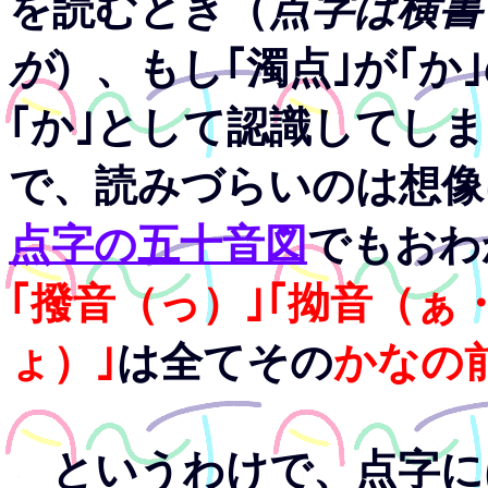
を読むとき（
点字は横書
が
）、もし｢濁点｣が｢か
｢か｣として認識してし
で、読みづらいのは想像
点字の五十音図
でもおわ
｢撥音（っ）｣｢拗音（
ょ）｣
は全てその
かなの
というわけで、点字に