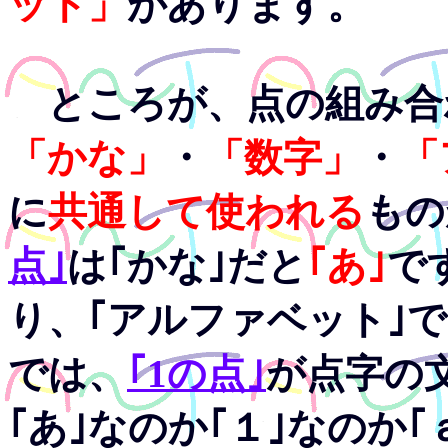
ット」
があります。
ところが、点の組み合
「かな」
・
「数字」
・
「
に
共通して使われる
もの
点｣
は｢かな｣だと
｢あ｣
で
り、｢アルファベット｣
では、
｢1の点｣
が点字の
｢あ｣なのか｢１｣なのか｢