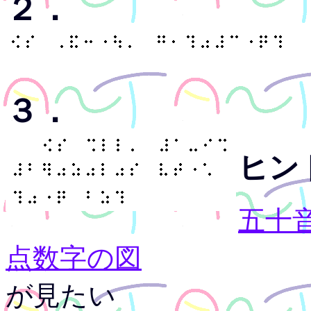
２．
３．
ヒン
五十
点数字の図
が見たい