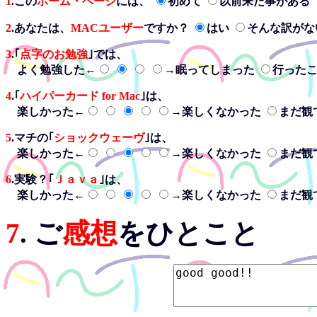
1
.この
ホーム・ページ
には、
初めて
以前来た事がある
2
.あなたは、
MACユーザー
ですか？
はい
そんな訳がな
3
.｢
点字のお勉強
｣では、
よく勉強した←
→眠ってしまった
行った
4
.｢
ハイパーカード for Mac
｣は、
楽しかった←
→楽しくなかった
まだ観
5
.マチの｢
ショックウェーヴ
｣は、
楽しかった←
→楽しくなかった
まだ観
6
.実験？｢
Ｊａｖａ
｣は、
楽しかった←
→楽しくなかった
まだ観
7
. ご
感想
をひとこと