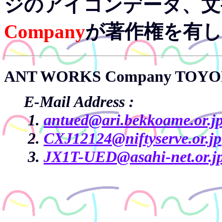
ジのアイコンデータ、文
Company
が著作権を有
ANT WORKS Company TOYONA
E-Mail Address :
antued@ari.bekkoame.or.j
CXJ12124@niftyserve.or.jp
JX1T-UED@asahi-net.or.j