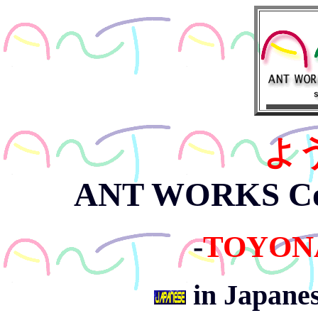
よ
ANT WORKS Co
-
TOYONA
in Japane