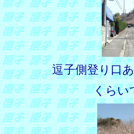
逗子側登り口
くらい