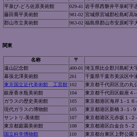
平泉び-どろ佐原美術館
029-41
岩手県西磐井平泉町字志
藤田喬平美術館
981-02
宮城県宮城郡松島町高
郡山市立美術館
963-02
福島県郡山市安原町字大
関東
名称
〒
遠山記念館
400-01
埼玉県比企郡川島町大
幕張北澤美術館
261
千葉県千葉市美浜区中瀬
東京国立近代美術館 工芸館
102
東京都千代田区北の丸
銀座香水瓶美術館
104
東京都千代田区銀座４-
ガラスの歴史美術館
105
東京都港区海岸１-１６
現代ガラスの博物館
105
東京都港区新橋３-１-
サントリ-美術館
107
東京都港区元赤坂１-２
東京都庭園美術館
108
東京都港区白金台５-２
国立科学博物館
110
東京都台東区上野公園７