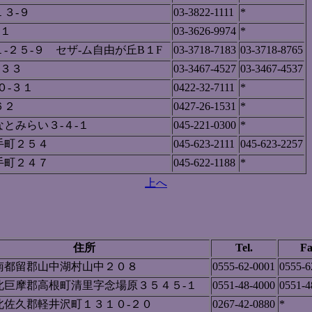
３-９
03-3822-1111
*
-１
03-3626-9974
*
-２５-９ セザ-ム自由が丘B１F
03-3718-7183
03-3718-8765
-３３
03-3467-4527
03-3467-4537
０-３１
0422-32-7111
*
６２
0427-26-1531
*
とみらい３-４-１
045-221-0300
*
手町２５４
045-623-2111
045-623-2257
手町２４７
045-622-1188
*
上へ
住所
Tel.
Fa
南都留郡山中湖村山中２０８
0555-62-0001
0555-6
北巨摩郡高根町清里字念場原３５４５-１
0551-48-4000
0551-4
北佐久郡軽井沢町１３１０-２０
0267-42-0880
*