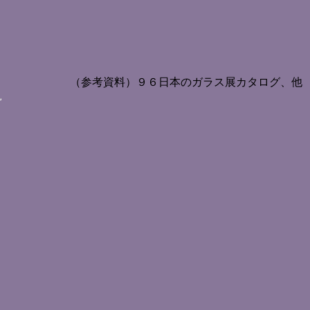
（参考資料）９６日本のガラス展カタログ、他
<
お知らせ
>
<
工具、原料などの販売元
>