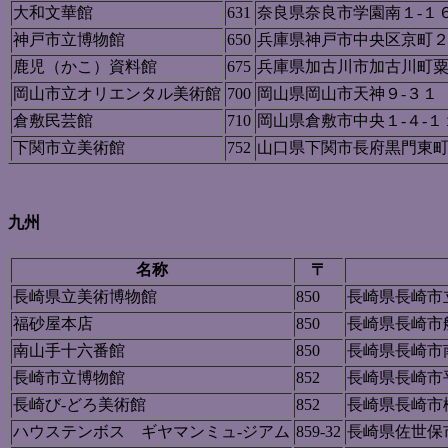
大和文華館
631
奈良県奈良市学園南１-１６
神戸市立博物館
650
兵庫県神戸市中央区京町
鹿児（かこ）資料館
675
兵庫県加古川市加古川町粟
岡山市立オリエンタル美術館
700
岡山県岡山市天神９-３１
倉敷民芸館
710
岡山県倉敷市中央１-４-１
下関市立美術館
752
山口県下関市長府黒門東町
九州
名称
〒
長崎県立美術博物館
850
長崎県長崎市立
福砂屋本店
850
長崎県長崎市
南山手十六番館
850
長崎県長崎市
長崎市立博物館
852
長崎県長崎市
長崎び-どろ美術館
852
長崎県長崎市
ハウステンボス ギヤマンミュ-ジアム
859-32
長崎県佐世保