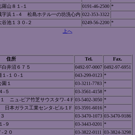
羅山８１-１
0191-46-2500
*
城字浜１-４ 松島ホテル一の坊洗心内
022-353-3322
谷池１３０-２
0249-56-2200
*
上へ
住所
Tel.
Fax.
字白井沼６７５
0492-97-0007
0492-97-6951
１-１０-１
043-299-0123
*
公園１
03-3211-7783
*
４-５
03-3561-4158
*
-１ ニュ-ピア竹芝サウスタワ-４F
03-5402-3050
*
９ 日本ガラス工業センタ-ビル１F
03-3591-6016
*
-３
03-3470-1073
03-3470-9186
１-９
03-3443-0201
*
-２０
03-3822-0111
03-3824-3298