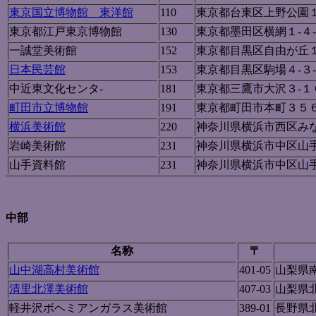
東京国立博物館 東洋館
110
東京都台東区上野公園１
東京都江戸東京博物館
130
東京都墨田区横網１-４
一誠堂美術館
152
東京都目黒区自由が丘１
日本民芸館
153
東京都目黒区駒場４-３
中近東文化センタ-
181
東京都三鷹市大沢３-１
町田市立博物館
191
東京都町田市本町３５
横浜美術館
220
神奈川県横浜市西区みな
岩崎美術館
231
神奈川県横浜市中区山
山手資料館
231
神奈川県横浜市中区山
中部
名称
〒
山中湖高村美術館
401-05
山梨県
清里北澤美術館
407-03
山梨県
軽井沢ボヘミアンガラス美術館
389-01
長野県