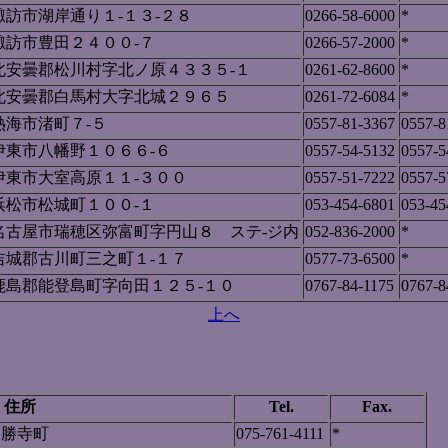
諏訪市湖岸通り１-１３-２８
0266-58-6000
*
諏訪市豊田２４００-７
0266-57-2000
*
北安曇郡松川村字北ノ原４３３５-１
0261-62-8600
*
北安曇郡白馬村大字北城２９６５
0261-72-6084
*
熱海市渚町７-５
0557-81-3367
0557-8
伊東市八幡野１０６６-６
0557-54-5132
0557-5
伊東市大室高原１１-３００
0557-51-7222
0557-5
浜松市松城町１００-１
053-454-6801
053-45
名古屋市瑞穂区弥富町字円山８ ステ-ジ内
052-836-2000
*
吉城郡古川町三之町１-１７
0577-73-6500
*
鹿島郡能登島町字向田１２５-１０
0767-84-1175
0767-8
上へ
住所
Tel.
Fax.
円勝寺町
075-761-4111
*