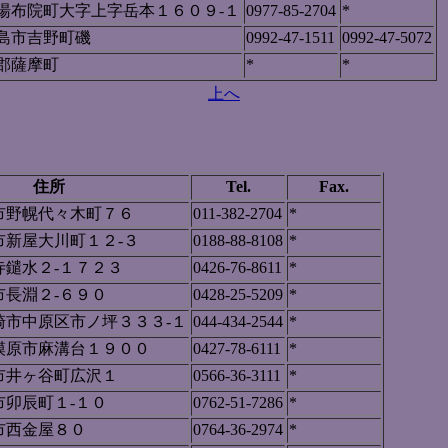
湯布院町大字上字岳本１６０９-１
0977-85-2704
*
島市吉野町磯
0992-47-1511
0992-47-5072
郡薩摩町
*
*
上へ
住所
Tel.
Fax.
市野幌代々木町７６
011-382-2704
*
市新屋大川町１２-３
0188-88-8108
*
寺鑓水２-１７２３
0426-76-8611
*
市長淵２-６９０
0428-25-5209
*
崎市中原区市ノ坪３３３-１
044-434-2544
*
模原市麻溝台１９００
0427-78-6111
*
市井ヶ谷町広沢１
0566-36-3111
*
市卯辰町１-１０
0762-51-7286
*
市西金屋８０
0764-36-2974
*