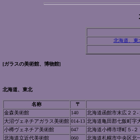
北海道、東
[ガラスの美術館、博物館]
北海道、東北
名称
〒
金森美術館
140
北海道函館市末広２２-
大沼ヴェネチアガラス美術館
014-13
北海道亀田郡七飯町字大
小樽ヴェネチア美術館
047
北海道小樽市堺町５-２
北海道立近代美術館
060
北海道札幌市中央区北