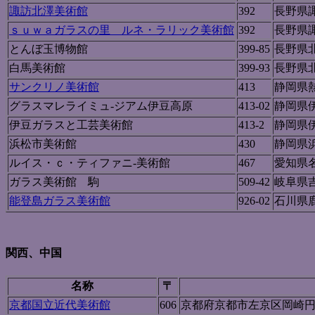
諏訪北澤美術館
392
長野県
ｓｕｗａガラスの里 ルネ・ラリック美術館
392
長野県
とんぼ玉博物館
399-85
長野県
白馬美術館
399-93
長野県
サンクリノ美術館
413
静岡県
グラスマレライミュ-ジアム伊豆高原
413-02
静岡県
伊豆ガラスと工芸美術館
413-2
静岡県
浜松市美術館
430
静岡県
ルイス・ｃ・ティファニ-美術館
467
愛知県
ガラス美術館 駒
509-42
岐阜県
能登島ガラス美術館
926-02
石川県
関西、中国
名称
〒
京都国立近代美術館
606
京都府京都市左京区岡崎