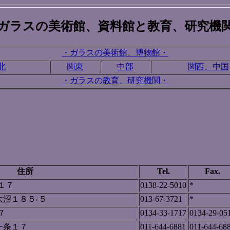
ガラスの美術館、資料館と教育、研究機
・ガラスの美術館、博物館・
北
関東
中部
関西、中国
・ガラスの教育、研究機関・
住所
Tel.
Fax.
１７
0138-22-5010
*
沼１８５-５
013-67-3721
*
７
0134-33-1717
0134-29-05
一条１７
011-644-6881
011-644-68