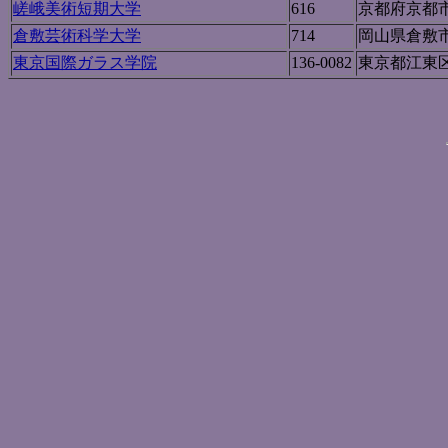
嵯峨美術短期大学
616
京都府京都
倉敷芸術科学大学
714
岡山県倉敷
東京国際ガラス学院
136-0082
東京都江東区新
<
ガラスのリンク
>
<
Wildcats Glass House?
>