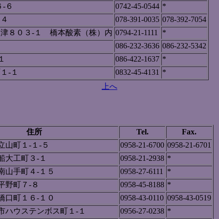
-６
0742-45-0544
*
２４
078-391-0035
078-392-7054
津８０３-１ 橋本酸素（株）内
0794-21-1111
*
086-232-3636
086-232-5342
１
086-422-1637
*
１-１
0832-45-4131
*
上へ
住所
Tel.
Fax.
山町１-１-５
0958-21-6700
0958-21-6701
船大工町３-１
0958-21-2938
*
南山手町４-１５
0958-27-6111
*
平野町７-８
0958-45-8188
*
橋口町１６-１０
0958-43-0110
0958-43-0519
市ハウステンボス町１-１
0956-27-0238
*