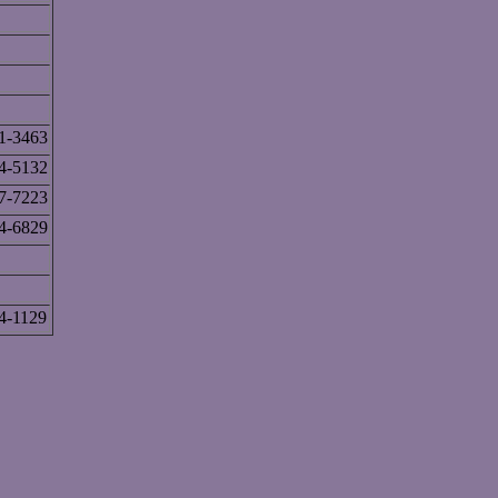
1-3463
4-5132
7-7223
4-6829
4-1129