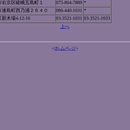
市右京区嵯峨五島町１
075-864-7889
*
市連島町西乃浦２６４０
086-440-1031
*
木場4-12-16
03-3521-1031
03-3521-1033
上へ
<
ホ-ムペ-ジ
>
<
展覧会・展示会
>
<
参考図書
>
<
ガラスの美術館・資料館と教育・研究機関
>