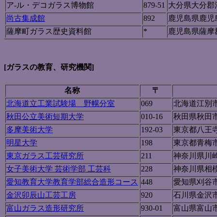
ア-ル・デコガラス博物館
879-51
大分県大分郡
尚古集成館
892
鹿児島県鹿児
薩摩町ガラス歴史資料館
*
鹿児島県薩摩
[ガラスの教育、研究機関]
名称
〒
北海道立工業試験場 野幌分室
069
北海道江別
秋田公立美術短期大学
010-16
秋田県秋田
多摩美術大学
192-03
東京都八王
明星大学
198
東京都青梅
東京ガラス工芸研究所
211
神奈川県川
女子美術大学 芸術学部 工芸科
228
神奈川県相
愛知教育大学教育学部総合造形コース
448
愛知県刈谷
金沢卯辰山工芸工房
920
石川県金沢
富山ガラス造形研究所
930-01
富山県富山