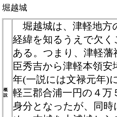
堀越城
堀越城は、津軽地方
経緯を知るうえで欠く
ある。つまり、津軽藩祖
臣秀吉から津軽本領安
年(一説には文禄元年
軽三郡合浦一円の４万
概
説
身分となったが、同時