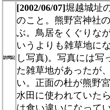
[2002/06/07]
堀越城址
のこと。熊野宮神社
ぶ。鳥居をくぐりな
いうよりも雑草地にな
し写真)。写真には写
訪問記
た雑草地があったが
い。正面の杜が熊野
水田に使われていた
は食い違いになって