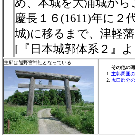
め、本城を大浦城から
慶長１６(1611)年に
城)に移るまで、津軽
[『日本城郭体系２』よ
主郭は熊野宮神社となっている
その他の
主郭周囲
虎口部分