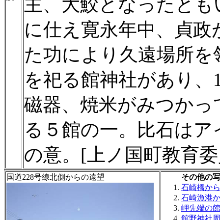
主、大鮫となったとも
に仕え寛永年中、貞政
た功により久遠場所を
を祀る館神社があり、
磁器、焼米がみつかっ
る５館の一。比石はア
の意。[上ノ国町教育委
国道228号線北側からの遠望
その他の
石崎橋か
石崎漁港
岬先端の
館野神社