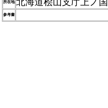
北海道桧山支庁上ノ国
所在地
参考書