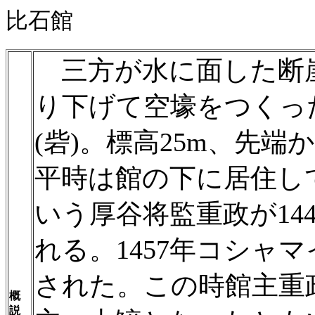
比石館
三方が水に面した断
り下げて空壕をつくっ
(砦)。標高25m、先端
平時は館の下に居住し
いう厚谷将監重政が14
れる。1457年コシャ
された。この時館主重
概
説