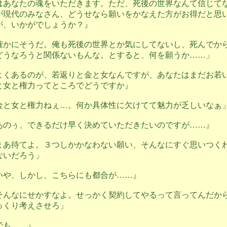
はあなたの魂をいただきます。ただ、死後の世界なんて信じて
が現代のみなさん、どうせなら願いをかなえた方がお得だと思
が、いかがでしょうか？』
確かにそうだ。俺も死後の世界とか気にしてないし、死んでか
どうなろうと関係ないもんな。とすると、何を願うか……」
よくあるのが、若返りと金と女なんですが、あなたはまだお若
と女と権力ってところでどうですか』
金と女と権力ねぇ…。何か具体性に欠けてて魅力が乏しいなぁ
あのぅ、できるだけ早く決めていただきたいのですが……』
まあ待てよ。３つしかかなわない願い、そんなにすぐ思いつく
ないだろう」
いや、しかし、こちらにも都合が……』
そんなにせかすなよ。せっかく契約してやるって言ってんだか
っくり考えさせろ」
でも……』