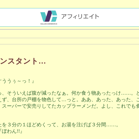
ンスタント…
ぐううぅ～っ！』
っ、そういえば腹が減ったなぁ。何か食う物あったっけ……。
えず、台所の戸棚を物色して…っと。ああ、あった、あった、
、スーパーで安売りしてたカップラーメンだ。よし、これでも
。
たを３分の１ほどめくって、お湯を注げば３分間……。
ぼわん!!』