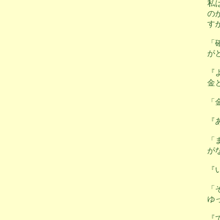
私
の
す
「
が
『
金
「
『
「
が
『
「
ゆ
『