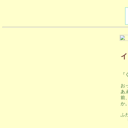
イ
『
お
あ
前
か
ふ
『