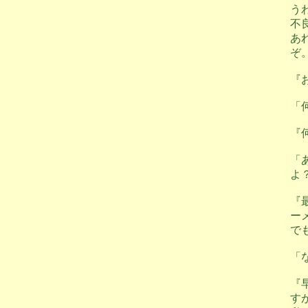
う
不
あ
ぞ
『
「
『
「
よ
『
ー
で
「
『
す