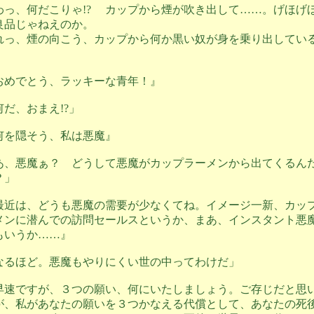
わっ、何だこりゃ!? カップから煙が吹き出して……。げほげ
良品じゃねえのか。
れっ、煙の向こう、カップから何か黒い奴が身を乗り出してい
。
おめでとう、ラッキーな青年！』
何だ、おまえ!?」
何を隠そう、私は悪魔』
あ、悪魔ぁ？ どうして悪魔がカップラーメンから出てくるん
？」
最近は、どうも悪魔の需要が少なくてね。イメージ一新、カッ
メンに潜んでの訪問セールスというか、まあ、インスタント悪
もいうか……』
なるほど。悪魔もやりにくい世の中ってわけだ」
早速ですが、３つの願い、何にいたしましょう。ご存じだと思
が、私があなたの願いを３つかなえる代償として、あなたの死