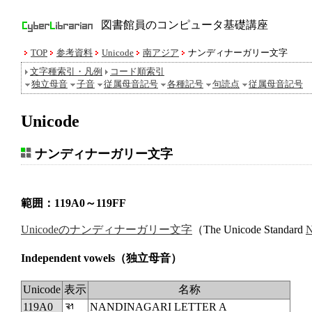
図書館員のコンピュータ基礎講座
TOP
参考資料
Unicode
南アジア
ナンディナーガリー文字
文字種索引・凡例
コード順索引
独立母音
子音
従属母音記号
各種記号
句読点
従属母音記号
Unicode
ナンディナーガリー文字
範囲：119A0～119FF
Unicodeのナンディナーガリー文字
（The Unicode Standard
N
Independent vowels
（独立母音）
Unicode
表示
名称
119A0
𑦠
NANDINAGARI LETTER A