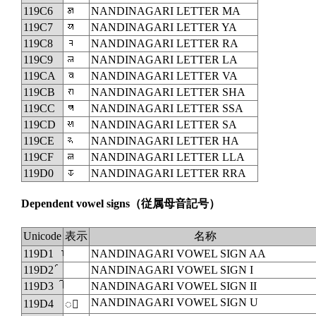
119C6
𑧆
NANDINAGARI LETTER MA
119C7
𑧇
NANDINAGARI LETTER YA
119C8
𑧈
NANDINAGARI LETTER RA
119C9
𑧉
NANDINAGARI LETTER LA
119CA
𑧊
NANDINAGARI LETTER VA
119CB
𑧋
NANDINAGARI LETTER SHA
119CC
𑧌
NANDINAGARI LETTER SSA
119CD
𑧍
NANDINAGARI LETTER SA
119CE
𑧎
NANDINAGARI LETTER HA
119CF
𑧏
NANDINAGARI LETTER LLA
119D0
𑧐
NANDINAGARI LETTER RRA
Dependent vowel signs
（従属母音記号）
Unicode
表示
名称
119D1
NANDINAGARI VOWEL SIGN AA
119D2
NANDINAGARI VOWEL SIGN I
119D3
NANDINAGARI VOWEL SIGN II
NANDINAGARI VOWEL SIGN U
119D4
◌𑧔