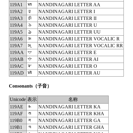
119A1
𑦡
NANDINAGARI LETTER AA
119A2
𑦢
NANDINAGARI LETTER I
119A3
𑦣
NANDINAGARI LETTER II
119A4
𑦤
NANDINAGARI LETTER U
119A5
𑦥
NANDINAGARI LETTER UU
119A6
𑦦
NANDINAGARI LETTER VOCALIC R
119A7
𑦧
NANDINAGARI LETTER VOCALIC RR
119AA
𑦪
NANDINAGARI LETTER E
119AB
𑦫
NANDINAGARI LETTER AI
119AC
𑦬
NANDINAGARI LETTER O
119AD
𑦭
NANDINAGARI LETTER AU
Consonants
（子音）
Unicode
表示
名称
119AE
𑦮
NANDINAGARI LETTER KA
119AF
𑦯
NANDINAGARI LETTER KHA
119B0
𑦰
NANDINAGARI LETTER GA
119B1
𑦱
NANDINAGARI LETTER GHA