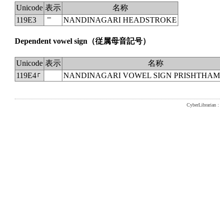
Unicode
表示
名称
119E3
𑧣
NANDINAGARI HEADSTROKE
Dependent vowel sign
（従属母音記号）
Unicode
表示
名称
119E4
NANDINAGARI VOWEL SIGN PRISHTHAM
CyberLibrarian : 