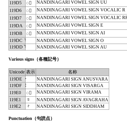
NANDINAGARI VOWEL SIGN UU
119D5
◌𑧕
NANDINAGARI VOWEL SIGN VOCALIC R
119D6
◌𑧖
NANDINAGARI VOWEL SIGN VOCALIC R
119D7
◌𑧗
NANDINAGARI VOWEL SIGN E
119DA
◌𑧚
NANDINAGARI VOWEL SIGN AI
119DB
◌𑧛
119DC
NANDINAGARI VOWEL SIGN O
119DD
NANDINAGARI VOWEL SIGN AU
Various signs
（各種記号）
Unicode
表示
名称
119DE
NANDINAGARI SIGN ANUSVARA
119DF
NANDINAGARI SIGN VISARGA
NANDINAGARI SIGN VIRAMA
119E0
◌𑧠
119E1
𑧡
NANDINAGARI SIGN AVAGRAHA
119E2
𑧢
NANDINAGARI SIGN SIDDHAM
Punctuation
（句読点）