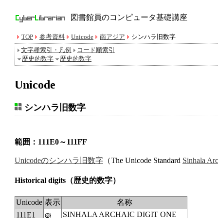
図書館員のコンピュータ基礎講座
TOP
参考資料
Unicode
南アジア
シンハラ旧数字
文字種索引・凡例
コード順索引
歴史的数字
歴史的数字
Unicode
シンハラ旧数字
範囲：111E0～111FF
Unicodeのシンハラ旧数字
（The Unicode Standard
Sinhala Ar
Historical digits
（歴史的数字）
Unicode
表示
名称
SINHALA ARCHAIC DIGIT ONE
111E1
𑇡