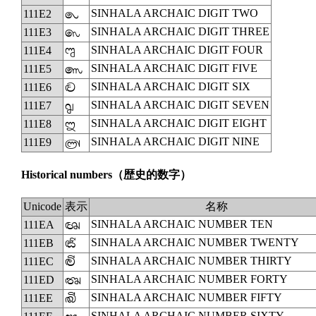
SINHALA ARCHAIC DIGIT TWO
111E2
𑇢
SINHALA ARCHAIC DIGIT THREE
111E3
𑇣
SINHALA ARCHAIC DIGIT FOUR
111E4
𑇤
SINHALA ARCHAIC DIGIT FIVE
111E5
𑇥
SINHALA ARCHAIC DIGIT SIX
111E6
𑇦
SINHALA ARCHAIC DIGIT SEVEN
111E7
𑇧
SINHALA ARCHAIC DIGIT EIGHT
111E8
𑇨
SINHALA ARCHAIC DIGIT NINE
111E9
𑇩
Historical numbers
（歴史的数字）
Unicode
表示
名称
SINHALA ARCHAIC NUMBER TEN
111EA
𑇪
SINHALA ARCHAIC NUMBER TWENTY
111EB
𑇫
SINHALA ARCHAIC NUMBER THIRTY
111EC
𑇬
SINHALA ARCHAIC NUMBER FORTY
111ED
𑇭
SINHALA ARCHAIC NUMBER FIFTY
111EE
𑇮
SINHALA ARCHAIC NUMBER SIXTY