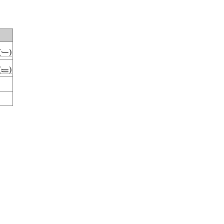
(𑈻)
(𑈼)