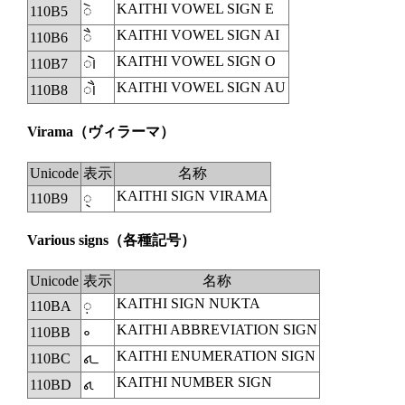
KAITHI VOWEL SIGN E
110B5
◌𑂵
KAITHI VOWEL SIGN AI
110B6
◌𑂶
KAITHI VOWEL SIGN O
110B7
𑂷
KAITHI VOWEL SIGN AU
110B8
𑂸
Virama
（ヴィラーマ）
Unicode
表示
名称
KAITHI SIGN VIRAMA
110B9
◌𑂹
Various signs
（各種記号）
Unicode
表示
名称
KAITHI SIGN NUKTA
110BA
◌𑂺
KAITHI ABBREVIATION SIGN
110BB
𑂻
KAITHI ENUMERATION SIGN
110BC
𑂼
KAITHI NUMBER SIGN
110BD
𑂽