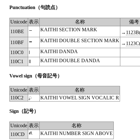
Punctuation
（句読点）
Unicode
表示
名称
備考
KAITHI SECTION MARK
𑂾
110BE
→
1123B
KAITHI DOUBLE SECTION MARK
𑂿
110BF
→
1123C
KAITHI DANDA
110C0
𑃀
KAITHI DOUBLE DANDA
110C1
𑃁
Vowel sign
（母音記号）
Unicode
表示
名称
110C2
◌𑃂
KAITHI VOWEL SIGN VOCALIC R
Sign
（記号）
Unicode
表示
名称
KAITHI NUMBER SIGN ABOVE
110CD
𑃍