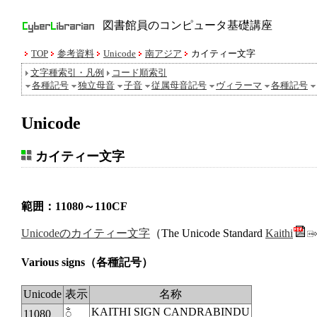
図書館員のコンピュータ基礎講座
TOP
参考資料
Unicode
南アジア
カイティー文字
文字種索引・凡例
コード順索引
各種記号
独立母音
子音
従属母音記号
ヴィラーマ
各種記号
Unicode
カイティー文字
範囲：11080～110CF
Unicodeのカイティー文字
（The Unicode Standard
Kaithi
Various signs
（各種記号）
Unicode
表示
名称
KAITHI SIGN CANDRABINDU
11080
◌𑂀