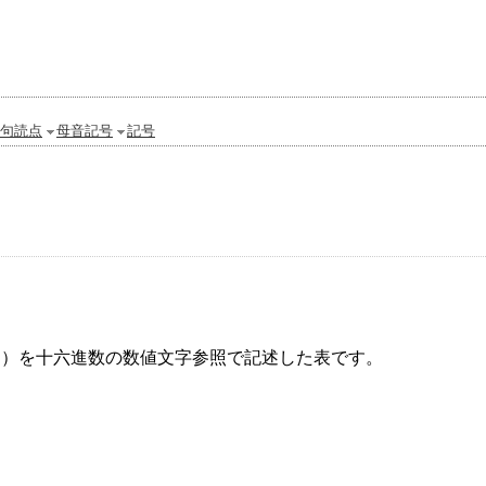
句読点
母音記号
記号
）を十六進数の数値文字参照で記述した表です。