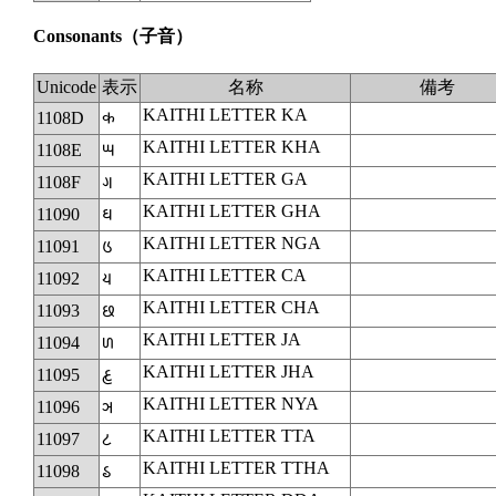
Consonants
（子音）
Unicode
表示
名称
備考
KAITHI LETTER KA
1108D
𑂍
KAITHI LETTER KHA
1108E
𑂎
KAITHI LETTER GA
1108F
𑂏
KAITHI LETTER GHA
11090
𑂐
KAITHI LETTER NGA
11091
𑂑
KAITHI LETTER CA
11092
𑂒
KAITHI LETTER CHA
11093
𑂓
KAITHI LETTER JA
11094
𑂔
KAITHI LETTER JHA
11095
𑂕
KAITHI LETTER NYA
11096
𑂖
KAITHI LETTER TTA
11097
𑂗
KAITHI LETTER TTHA
11098
𑂘