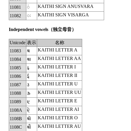
KAITHI SIGN ANUSVARA
11081
◌𑂁
KAITHI SIGN VISARGA
11082
𑂂
Independent vowels
（独立母音）
Unicode
表示
名称
KAITHI LETTER A
11083
𑂃
KAITHI LETTER AA
11084
𑂄
KAITHI LETTER I
11085
𑂅
KAITHI LETTER II
11086
𑂆
KAITHI LETTER U
11087
𑂇
KAITHI LETTER UU
11088
𑂈
KAITHI LETTER E
11089
𑂉
KAITHI LETTER AI
1108A
𑂊
KAITHI LETTER O
1108B
𑂋
KAITHI LETTER AU
1108C
𑂌