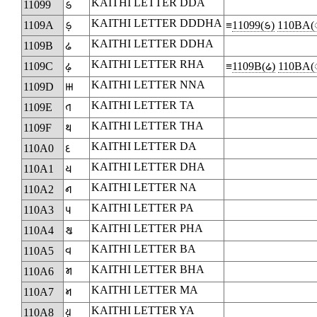
KAITHI LETTER DDA
11099
𑂙
KAITHI LETTER DDDHA
1109A
𑂚
≡
11099(𑂙)
110BA(◌
KAITHI LETTER DDHA
1109B
𑂛
KAITHI LETTER RHA
1109C
𑂜
≡
1109B(𑂛)
110BA(◌
KAITHI LETTER NNA
1109D
𑂝
KAITHI LETTER TA
1109E
𑂞
KAITHI LETTER THA
1109F
𑂟
KAITHI LETTER DA
110A0
𑂠
KAITHI LETTER DHA
110A1
𑂡
KAITHI LETTER NA
110A2
𑂢
KAITHI LETTER PA
110A3
𑂣
KAITHI LETTER PHA
110A4
𑂤
KAITHI LETTER BA
110A5
𑂥
KAITHI LETTER BHA
110A6
𑂦
KAITHI LETTER MA
110A7
𑂧
KAITHI LETTER YA
110A8
𑂨