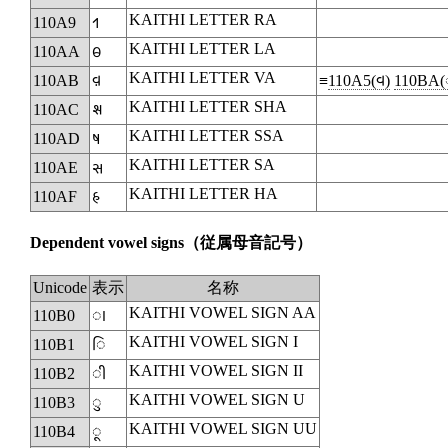
KAITHI LETTER RA
110A9
𑂩
KAITHI LETTER LA
110AA
𑂪
KAITHI LETTER VA
110AB
𑂫
≡
110A5(𑂥)
110BA(◌
KAITHI LETTER SHA
110AC
𑂬
KAITHI LETTER SSA
110AD
𑂭
KAITHI LETTER SA
110AE
𑂮
KAITHI LETTER HA
110AF
𑂯
Dependent vowel signs
（従属母音記号）
Unicode
表示
名称
KAITHI VOWEL SIGN AA
110B0
𑂰
KAITHI VOWEL SIGN I
110B1
𑂱
KAITHI VOWEL SIGN II
110B2
𑂲
KAITHI VOWEL SIGN U
110B3
◌𑂳
KAITHI VOWEL SIGN UU
110B4
◌𑂴