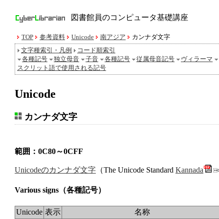
図書館員のコンピュータ基礎講座
TOP
参考資料
Unicode
南アジア
カンナダ文字
文字種索引・凡例
コード順索引
各種記号
独立母音
子音
各種記号
従属母音記号
ヴィラーマ
スクリット語で使用される記号
Unicode
カンナダ文字
範囲：0C80～0CFF
Unicodeのカンナダ文字
（The Unicode Standard
Kannada
Various signs
（各種記号）
Unicode
表示
名称