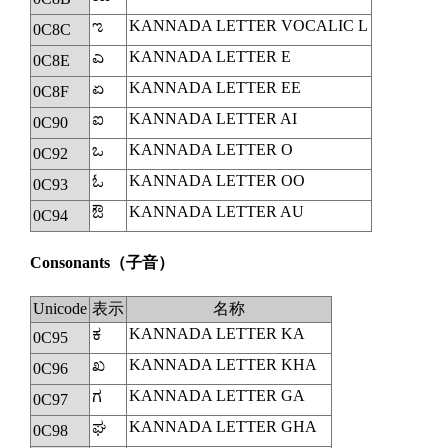
KANNADA LETTER VOCALIC L
ಌ
0C8C
KANNADA LETTER E
ಎ
0C8E
KANNADA LETTER EE
ಏ
0C8F
KANNADA LETTER AI
ಐ
0C90
KANNADA LETTER O
ಒ
0C92
KANNADA LETTER OO
ಓ
0C93
KANNADA LETTER AU
ಔ
0C94
Consonants
（子音）
Unicode
表示
名称
KANNADA LETTER KA
ಕ
0C95
KANNADA LETTER KHA
ಖ
0C96
KANNADA LETTER GA
ಗ
0C97
KANNADA LETTER GHA
ಘ
0C98