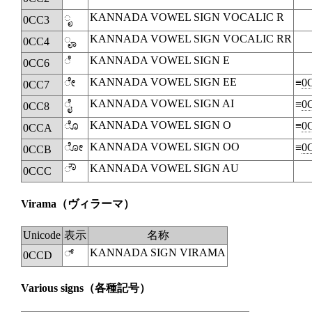
KANNADA VOWEL SIGN VOCALIC R
ೃ
0CC3
KANNADA VOWEL SIGN VOCALIC RR
ೄ
0CC4
KANNADA VOWEL SIGN E
◌ೆ
0CC6
KANNADA VOWEL SIGN EE
ೇ
≡
0
0CC7
KANNADA VOWEL SIGN AI
ೈ
≡
0
0CC8
KANNADA VOWEL SIGN O
ೊ
≡
0
0CCA
KANNADA VOWEL SIGN OO
ೋ
≡
0
0CCB
KANNADA VOWEL SIGN AU
◌ೌ
0CCC
Virama
（ヴィラーマ）
Unicode
表示
名称
KANNADA SIGN VIRAMA
◌್
0CCD
Various signs
（各種記号）