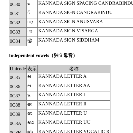
KANNADA SIGN SPACING CANDRABIND
ಀ
0C80
KANNADA SIGN CANDRABINDU
◌ಁ
0C81
KANNADA SIGN ANUSVARA
ಂ
0C82
KANNADA SIGN VISARGA
ಃ
0C83
KANNADA SIGN SIDDHAM
಄
0C84
Independent vowels
（独立母音）
Unicode
表示
名称
KANNADA LETTER A
ಅ
0C85
KANNADA LETTER AA
ಆ
0C86
KANNADA LETTER I
ಇ
0C87
KANNADA LETTER II
ಈ
0C88
KANNADA LETTER U
ಉ
0C89
KANNADA LETTER UU
ಊ
0C8A
KANNADA LETTER VOCALIC R
ಋ
0C8B