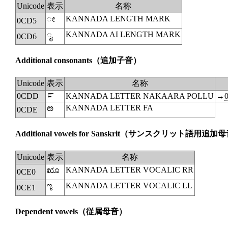
Unicode
表示
名称
KANNADA LENGTH MARK
ೕ
0CD5
KANNADA AI LENGTH MARK
ೖ
0CD6
Additional consonants
（追加子音）
Unicode
表示
名称
0CDD
ೝ
KANNADA LETTER NAKAARA POLLU
→
KANNADA LETTER FA
ೞ
0CDE
Additional vowels for Sanskrit
（サンスクリット語用追加母
Unicode
表示
名称
KANNADA LETTER VOCALIC RR
ೠ
0CE0
KANNADA LETTER VOCALIC LL
ೡ
0CE1
Dependent vowels
（従属母音）