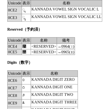
Unicode
表示
名称
KANNADA VOWEL SIGN VOCALIC L
◌ೢ
0CE2
KANNADA VOWEL SIGN VOCALIC LL
◌ೣ
0CE3
Reserved
（予約済）
Unicode
表示
名称
備考
0CE4
೤
<RESERVED>
→
0964(।)
0CE5
೥
<RESERVED>
→
0965(॥)
Digits
（数字）
Unicode
表示
名称
KANNADA DIGIT ZERO
೦
0CE6
KANNADA DIGIT ONE
೧
0CE7
KANNADA DIGIT TWO
೨
0CE8
KANNADA DIGIT THREE
೩
0CE9