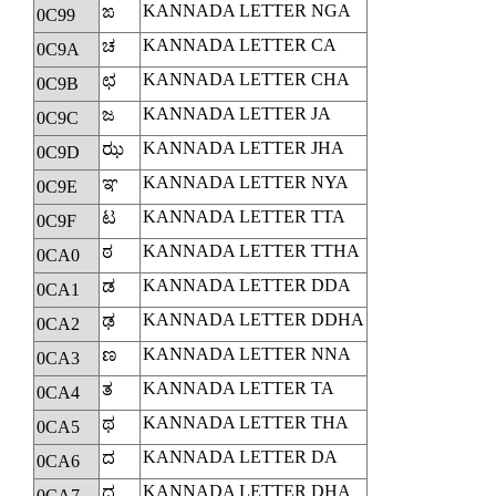
KANNADA LETTER NGA
ಙ
0C99
KANNADA LETTER CA
ಚ
0C9A
KANNADA LETTER CHA
ಛ
0C9B
KANNADA LETTER JA
ಜ
0C9C
KANNADA LETTER JHA
ಝ
0C9D
KANNADA LETTER NYA
ಞ
0C9E
KANNADA LETTER TTA
ಟ
0C9F
KANNADA LETTER TTHA
ಠ
0CA0
KANNADA LETTER DDA
ಡ
0CA1
KANNADA LETTER DDHA
ಢ
0CA2
KANNADA LETTER NNA
ಣ
0CA3
KANNADA LETTER TA
ತ
0CA4
KANNADA LETTER THA
ಥ
0CA5
KANNADA LETTER DA
ದ
0CA6
KANNADA LETTER DHA
ಧ
0CA7