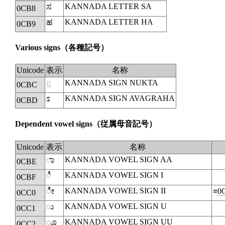
KANNADA LETTER SA
ಸ
0CB8
KANNADA LETTER HA
ಹ
0CB9
Various signs
（各種記号）
Unicode
表示
名称
KANNADA SIGN NUKTA
◌಼
0CBC
KANNADA SIGN AVAGRAHA
ಽ
0CBD
Dependent vowel signs
（従属母音記号）
Unicode
表示
名称
KANNADA VOWEL SIGN AA
ಾ
0CBE
KANNADA VOWEL SIGN I
◌ಿ
0CBF
KANNADA VOWEL SIGN II
ೀ
≡
0
0CC0
KANNADA VOWEL SIGN U
ು
0CC1
KANNADA VOWEL SIGN UU
ೂ
0CC2