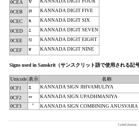
KANNADA DIGIT FOUR
೪
0CEA
KANNADA DIGIT FIVE
೫
0CEB
KANNADA DIGIT SIX
೬
0CEC
KANNADA DIGIT SEVEN
೭
0CED
KANNADA DIGIT EIGHT
೮
0CEE
KANNADA DIGIT NINE
೯
0CEF
Signs used in Sanskrit
（サンスクリット語で使用される記
Unicode
表示
名称
KANNADA SIGN JIHVAMULIYA
ೱ
0CF1
KANNADA SIGN UPADHMANIYA
ೲ
0CF2
0CF3
ೳ
KANNADA SIGN COMBINING ANUSVARA
CyberLibrarian : 