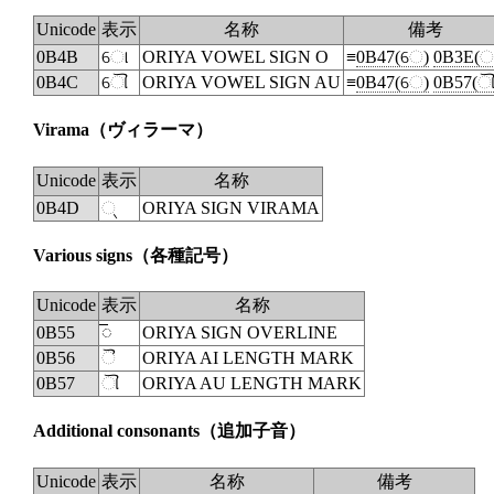
Unicode
表示
名称
備考
0B4B
ୋ
ORIYA VOWEL SIGN O
≡
0B47(େ)
0B3E(ା
0B4C
ୌ
ORIYA VOWEL SIGN AU
≡
0B47(େ)
0B57(ୗ
Virama
（ヴィラーマ）
Unicode
表示
名称
0B4D
◌୍
ORIYA SIGN VIRAMA
Various signs
（各種記号）
Unicode
表示
名称
0B55
◌୕
ORIYA SIGN OVERLINE
0B56
◌ୖ
ORIYA AI LENGTH MARK
0B57
ୗ
ORIYA AU LENGTH MARK
Additional consonants
（追加子音）
Unicode
表示
名称
備考