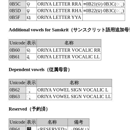
0B5C
ଡ଼
ORIYA LETTER RRA
≡
0B21(ଡ)
0B3C(◌଼)
0B5D
ଢ଼
ORIYA LETTER RHA
≡
0B22(ଢ)
0B3C(◌଼)
0B5F
ୟ
ORIYA LETTER YYA
Additional vowels for Sanskrit
（サンスクリット語用追加母
Unicode
表示
名称
0B60
ୠ
ORIYA LETTER VOCALIC RR
0B61
ୡ
ORIYA LETTER VOCALIC LL
Dependent vowels
（従属母音）
Unicode
表示
名称
0B62
◌ୢ
ORIYA VOWEL SIGN VOCALIC L
0B63
◌ୣ
ORIYA VOWEL SIGN VOCALIC LL
Reserved
（予約済）
Unicode
表示
名称
備考
0B64
୤
<RESERVED>
→
0964(।)