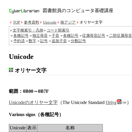
図書館員のコンピュータ基礎講座
TOP
参考資料
Unicode
南アジア
オリヤー文字
文字種索引・凡例
コード順索引
各種記号
独立母音
子音
各種記号
従属母音記号
二部従属母音
予約済
数字
記号
追加子音
分数記号
Unicode
オリヤー文字
範囲：0B00～0B7F
Unicodeのオリヤー文字
（The Unicode Standard
Oriya
）
Various signs
（各種記号）
Unicode
表示
名称