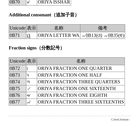
0B70
୰
ORIYA ISSHAR
Additional consonant
（追加子音）
Unicode
表示
名称
備考
0B71
ୱ
ORIYA LETTER WA
→
0B13(ଓ)
→
0B35(ଵ)
Fraction signs
（分数記号）
Unicode
表示
名称
0B72
୲
ORIYA FRACTION ONE QUARTER
0B73
୳
ORIYA FRACTION ONE HALF
0B74
୴
ORIYA FRACTION THREE QUARTERS
0B75
୵
ORIYA FRACTION ONE SIXTEENTH
0B76
୶
ORIYA FRACTION ONE EIGHTH
0B77
୷
ORIYA FRACTION THREE SIXTEENTHS
CyberLibrarian : 