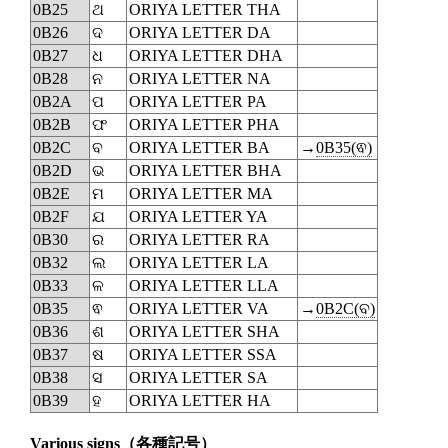
0B25
ଥ
ORIYA LETTER THA
0B26
ଦ
ORIYA LETTER DA
0B27
ଧ
ORIYA LETTER DHA
0B28
ନ
ORIYA LETTER NA
0B2A
ପ
ORIYA LETTER PA
0B2B
ଫ
ORIYA LETTER PHA
0B2C
ବ
ORIYA LETTER BA
→
0B35(ଵ)
0B2D
ଭ
ORIYA LETTER BHA
0B2E
ମ
ORIYA LETTER MA
0B2F
ଯ
ORIYA LETTER YA
0B30
ର
ORIYA LETTER RA
0B32
ଲ
ORIYA LETTER LA
0B33
ଳ
ORIYA LETTER LLA
0B35
ଵ
ORIYA LETTER VA
→
0B2C(ବ)
0B36
ଶ
ORIYA LETTER SHA
0B37
ଷ
ORIYA LETTER SSA
0B38
ସ
ORIYA LETTER SA
0B39
ହ
ORIYA LETTER HA
Various signs
（各種記号）