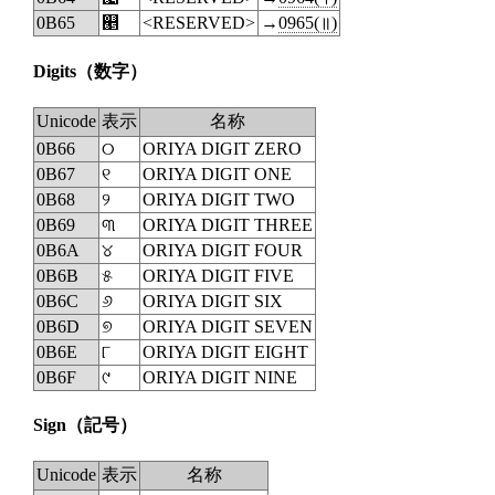
0B65
୥
<RESERVED>
→
0965(॥)
Digits
（数字）
Unicode
表示
名称
0B66
୦
ORIYA DIGIT ZERO
0B67
୧
ORIYA DIGIT ONE
0B68
୨
ORIYA DIGIT TWO
0B69
୩
ORIYA DIGIT THREE
0B6A
୪
ORIYA DIGIT FOUR
0B6B
୫
ORIYA DIGIT FIVE
0B6C
୬
ORIYA DIGIT SIX
0B6D
୭
ORIYA DIGIT SEVEN
0B6E
୮
ORIYA DIGIT EIGHT
0B6F
୯
ORIYA DIGIT NINE
Sign
（記号）
Unicode
表示
名称