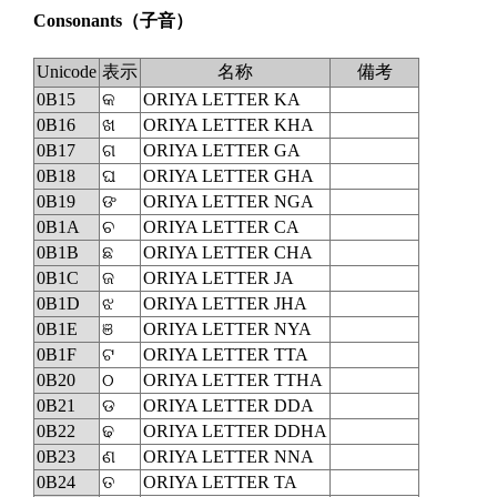
Consonants
（子音）
Unicode
表示
名称
備考
0B15
କ
ORIYA LETTER KA
0B16
ଖ
ORIYA LETTER KHA
0B17
ଗ
ORIYA LETTER GA
0B18
ଘ
ORIYA LETTER GHA
0B19
ଙ
ORIYA LETTER NGA
0B1A
ଚ
ORIYA LETTER CA
0B1B
ଛ
ORIYA LETTER CHA
0B1C
ଜ
ORIYA LETTER JA
0B1D
ଝ
ORIYA LETTER JHA
0B1E
ଞ
ORIYA LETTER NYA
0B1F
ଟ
ORIYA LETTER TTA
0B20
ଠ
ORIYA LETTER TTHA
0B21
ଡ
ORIYA LETTER DDA
0B22
ଢ
ORIYA LETTER DDHA
0B23
ଣ
ORIYA LETTER NNA
0B24
ତ
ORIYA LETTER TA