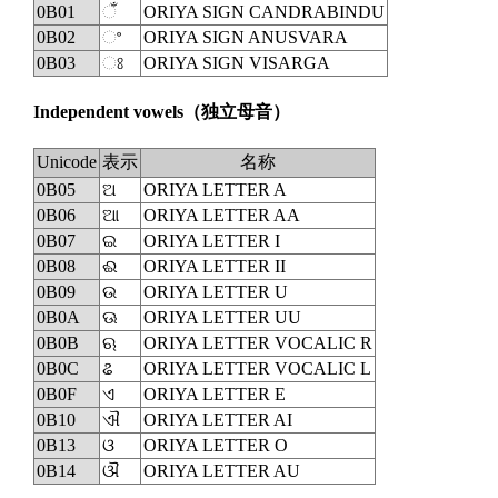
0B01
◌ଁ
ORIYA SIGN CANDRABINDU
0B02
ଂ
ORIYA SIGN ANUSVARA
0B03
ଃ
ORIYA SIGN VISARGA
Independent vowels
（独立母音）
Unicode
表示
名称
0B05
ଅ
ORIYA LETTER A
0B06
ଆ
ORIYA LETTER AA
0B07
ଇ
ORIYA LETTER I
0B08
ଈ
ORIYA LETTER II
0B09
ଉ
ORIYA LETTER U
0B0A
ଊ
ORIYA LETTER UU
0B0B
ଋ
ORIYA LETTER VOCALIC R
0B0C
ଌ
ORIYA LETTER VOCALIC L
0B0F
ଏ
ORIYA LETTER E
0B10
ଐ
ORIYA LETTER AI
0B13
ଓ
ORIYA LETTER O
0B14
ଔ
ORIYA LETTER AU