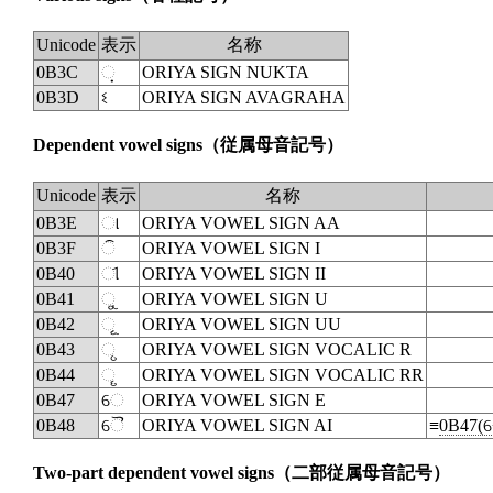
Unicode
表示
名称
0B3C
◌଼
ORIYA SIGN NUKTA
0B3D
ଽ
ORIYA SIGN AVAGRAHA
Dependent vowel signs
（従属母音記号）
Unicode
表示
名称
0B3E
ା
ORIYA VOWEL SIGN AA
0B3F
◌ି
ORIYA VOWEL SIGN I
0B40
ୀ
ORIYA VOWEL SIGN II
0B41
◌ୁ
ORIYA VOWEL SIGN U
0B42
◌ୂ
ORIYA VOWEL SIGN UU
0B43
◌ୃ
ORIYA VOWEL SIGN VOCALIC R
0B44
◌ୄ
ORIYA VOWEL SIGN VOCALIC RR
0B47
େ
ORIYA VOWEL SIGN E
0B48
ୈ
ORIYA VOWEL SIGN AI
≡
0B47(
Two-part dependent vowel signs
（二部従属母音記号）