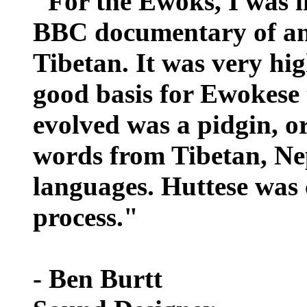
"For the Ewoks, I was i
BBC documentary of an
Tibetan. It was very hi
good basis for Ewokese 
evolved was a pidgin, or
words from Tibetan, Ne
languages. Huttese was 
process."
- Ben Burtt