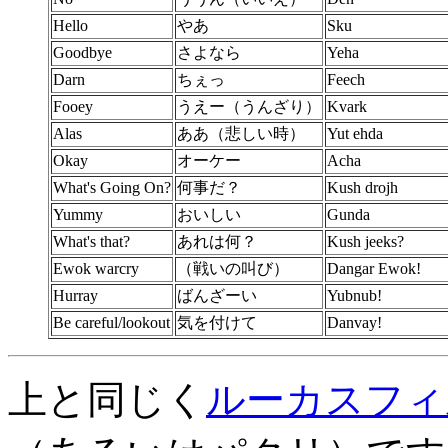
Hello
やあ
Sku
Goodbye
さよなら
Yeha
Darn
ちぇっ
Feech
Fooey
うえー（うんざり）
Kvark
Alas
ああ（悲しい時）
Yut ehda
Okay
オーケー
Acha
What's Going On?
何事だ？
Kush drojh
Yummy
おいしい
Gunda
What's that?
あれは何？
Kush jeeks?
Ewok warcry
（戦いの叫び）
Dangar Ewok!
Hurray
ばんざーい
Yubnub!
Be careful/lookout
気を付けて
Danvay!
上と同じく
ルーカスフィ