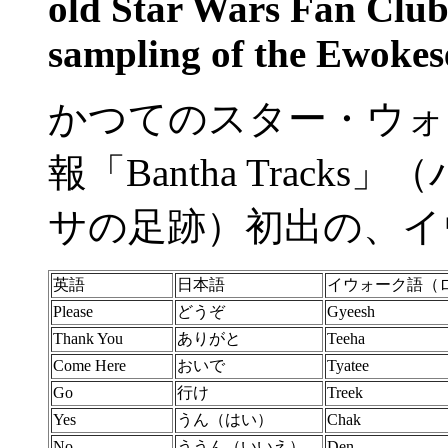
old Star Wars Fan Club 
sampling of the Ewokes
かつてのスター・ウォ
報「Bantha Trac
サの足跡）初出の、イ
英語
日本語
イウォーク語（
Please
どうぞ
Gyeesh
Thank You
ありがと
Teeha
Come Here
おいで
Tyatee
Go
行け
Treek
Yes
うん（はい）
Chak
No
ううん（いいえ）
Den