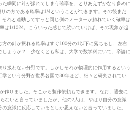
った瞬間に針が振れてしまう確率を、とりあえずかなり多めに
通りの方である確率は1/4ということができます。その後まだ
で、それと連動してすっと同じ側のメーターが触れていく確率は
率は1/1024。こういった感じで続いていけば、その現象が起
の針が振れる確率はすぐ100分の1以下に落ちるし、左右
でしょうか？ 少なくとも私は、大学で数学科にいて、卒論に
取り扱わない分野です。しかしそれが物理的に作用するという
学という分野が世界各国で30年ほど、細々と研究されてい
が作りました。そこから製作依頼もできます。なお、過去に
らないと言っていましたが、他の2人は、やはり自分の意識
分の意識に反応しているとしか思えないと言っていました。