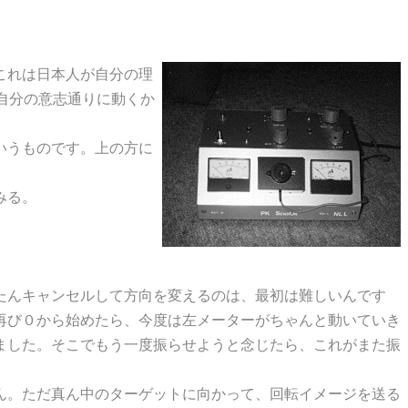
これは日本人が自分の理
自分の意志通りに動くか
いうものです。上の方に
みる。
たんキャンセルして方向を変えるのは、最初は難しいんです
再び０から始めたら、今度は左メーターがちゃんと動いていき
ました。そこでもう一度振らせようと念じたら、これがまた振
ん。ただ真ん中のターゲットに向かって、回転イメージを送る