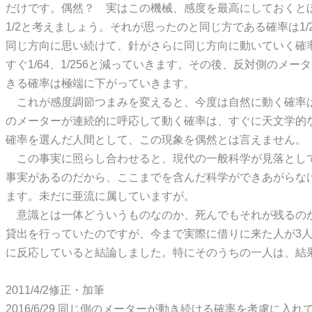
だけです。偶然？ 実はこの機械、感度を最高にしておくと
1/2と考えましょう。それが思ったのと同じ方である確率は1
同じ方向に思い続けて、針がさらに同じ方向に動いていく確率
すぐ1/64、1/256と減っていきます。その後、反対側のメ
きる確率は極端に下がっていきます。
これが感度調節つまみを変えると、今度は自然に動く確率は
のメーターが連続的に呼応して動く確率は、すぐに天文学的
確率を選んだ人間として、この現象を偶然とは言えません。
この事実に照らし合わせると、現代の一般科学が見落とし
事実があるのだから、ここまでを含んだ科学ができあがらな
ます。未だに亜流に属していますが。
意識とは一体どういうものなのか、死んでもそれが残るの
貸出を行っていたのですが、今まで実際に借りに来た人が3
に反応していると結論しました。特にそのうちの一人は、結
2011/4/2修正・加筆
2016/6/29 同じ側のメーターが動き続ける確率を考慮に入