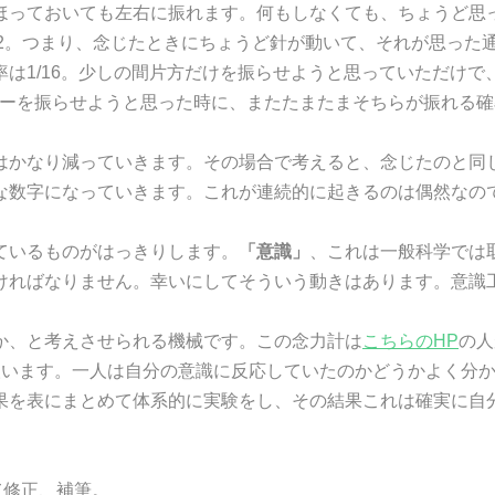
ほっておいても左右に振れます。何もしなくても、ちょうど思
/2。つまり、念じたときにちょうど針が動いて、それが思った
は1/16。少しの間片方だけを振らせようと思っていただけ
ーターを振らせようと思った時に、またたまたまそちらが振れる確
かなり減っていきます。その場合で考えると、念じたのと同じ方
な数字になっていきます。これが連続的に起きるのは偶然なの
ているものがはっきりします。
「意識」
、これは一般科学では
ければなりません。幸いにしてそういう動きはあります。意識工
か、と考えさせられる機械です。この念力計は
こちらのHP
の人
人います。一人は自分の意識に反応していたのかどうかよく分か
果を表にまとめて体系的に実験をし、その結果これは確実に自
れて修正、補筆。