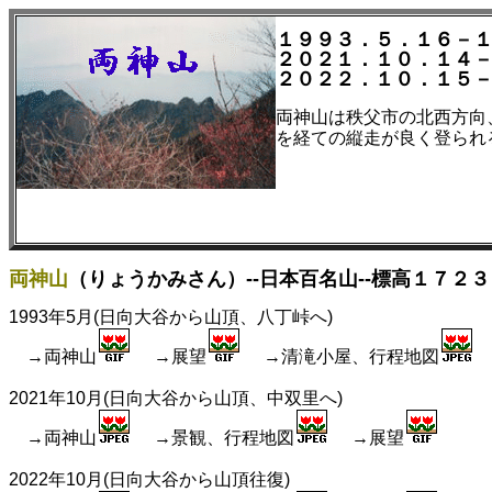
１９９３．５．１６－
２０２１．１０．１４
２０２２．１０．１５
両神山は秩父市の北西方向
を経ての縦走が良く登られ
両神山
（りょうかみさん）--日本百名山--標高１７２３
1993年5月(日向大谷から山頂、八丁峠へ)
→両神山
→展望
→清滝小屋、行程地図
2021年10月(日向大谷から山頂、中双里へ)
→両神山
→景観、行程地図
→展望
2022年10月(日向大谷から山頂往復)