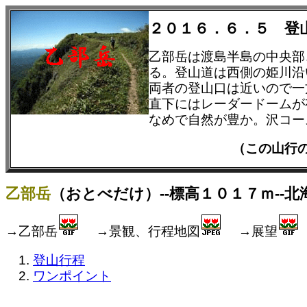
２０１６．６．５ 登
乙部岳は渡島半島の中央部
る。登山道は西側の姫川沿
両者の登山口は近いので一
直下にはレーダードームが
なめで自然が豊か。沢コー
（この山行
乙部岳
（おとべだけ）--標高１０１７ｍ--北
→乙部岳
→景観、行程地図
→展望
登山行程
ワンポイント