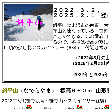
２０２２．３．２，
２０２５．２．１ 登
斜平山は米沢市の南東に南
窪山と連なっている。笹野
ことができる。北の愛宕山
るので、冬場は標高の割に
山頂の少し北のスカイツリー（634m）付近は木
（2022年3月
（2025年2月の
→2022年と202
斜平山
（なでらやま）--標高６６０ｍ--山形
2022年3月(笹野観音～笹野山～スカイツリー往復)