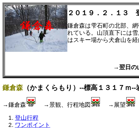
２０１９．２．１３ 
鎌倉森は雫石町の北部、網
れている。山頂直下には雪
はスキー場から犬倉山を経
→翌日
鎌倉森
（かまくらもり）--標高１３１７ｍ--
→鎌倉森
→景観、行程地図
→展望
登山行程
ワンポイント