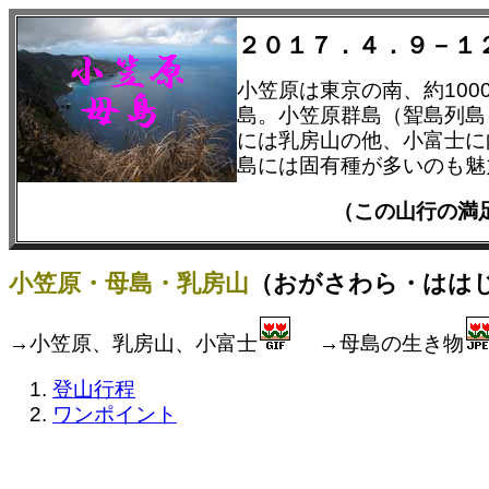
２０１７．４．９－１
小笠原は東京の南、約100
島。小笠原群島（聟島列島
には乳房山の他、小富士に
島には固有種が多いのも魅
（この山行の
小笠原・母島・乳房山
（おがさわら・ははじ
→小笠原、乳房山、小富士
→母島の生き物
登山行程
ワンポイント