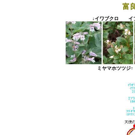
富
↓イワブクロ 
ミヤマホツツ