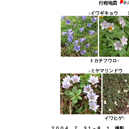
行程地図
↓イワギキョウ 
トカチフウロ↑
↓ミヤマリンドウ
イワヒ
２００４．７．３１－８．１ 撮影