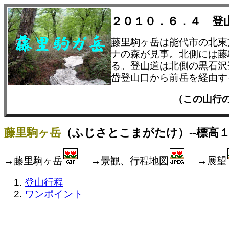
２０１０．６．４ 登
藤里駒ヶ岳は能代市の北東
ナの森が見事。北側には藤
る。登山道は北側の黒石沢
岱登山口から前岳を経由す
（この山行
藤里駒ヶ岳
（ふじさとこまがたけ）--標高１
→藤里駒ヶ岳
→景観、行程地図
→展望
登山行程
ワンポイント