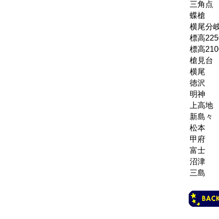
三角点
蝶槍
横尾分
標高225
標高210
槍見台
横尾
徳沢
明神
上高地
新島々
松本
甲府
富士
沼津
三島