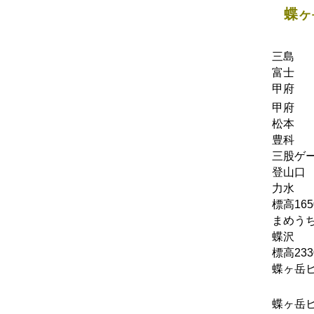
蝶ヶ
三島
富士
甲府
甲府
松本
豊科
三股ゲ
登山口
力水
標高165
まめう
蝶沢
標高233
蝶ヶ岳
蝶ヶ岳