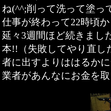
ね(^^;削って洗って塗
仕事が終わって22時頃か
延々3週間ほど続きまし
本!!（失敗してやり直
者に出すよりははるかに
業者があんなにお金を取る