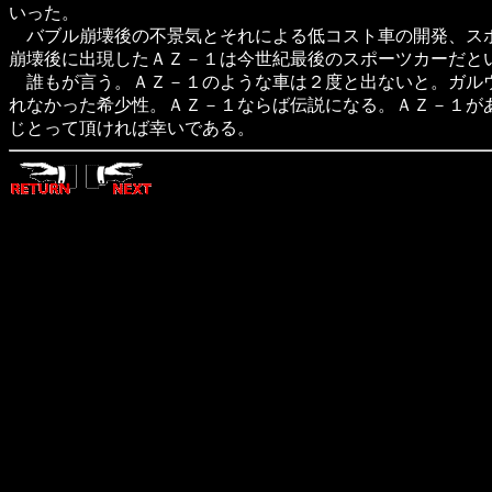
いった。
バブル崩壊後の不景気とそれによる低コスト車の開発、スポ
崩壊後に出現したＡＺ－１は今世紀最後のスポーツカーだと
誰もが言う。ＡＺ－１のような車は２度と出ないと。ガルウ
れなかった希少性。ＡＺ－１ならば伝説になる。ＡＺ－１が
じとって頂ければ幸いである。