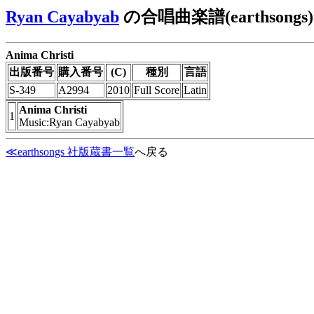
Ryan Cayabyab
の合唱曲楽譜(earthsongs)
Anima Christi
出版番号
購入番号
(C)
種別
言語
S-349
A2994
2010
Full Score
Latin
Anima Christi
1
Music:Ryan Cayabyab
≪earthsongs 社版蔵書一覧
へ戻る