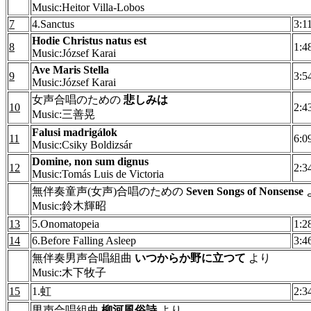
Music:Heitor Villa-Lobos
7
4.Sanctus
3:1
Hodie Christus natus est
8
1:4
Music:József Karai
Ave Maris Stella
9
3:5
Music:József Karai
女声合唱のための
悲しみは
10
2:4
Music:三善晃
Falusi madrigálok
11
6:0
Music:Csiky Boldizsár
Domine, non sum dignus
12
2:3
Music:Tomás Luis de Victoria
無伴奏童声(女声)合唱のための
Seven Songs of Nonsense
Music:鈴木輝昭
13
5.Onomatopeia
1:2
14
6.Before Falling Asleep
3:4
無伴奏男声合唱組曲
いつからか野に立つて
より
Music:木下牧子
15
1.虹
2:3
男声合唱組曲
柳河風俗詩
より