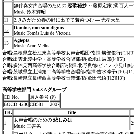
無伴奏女声合唱のための
恋歌秘抄
～藤原定家 撰 百人
Music:鈴木輝昭
11
2.きみがため春の野に出でて若菜つむ ― 光孝天皇
Domine, non sum dignus
12
Music:Tomás Luis de Victoria
Aglepta
13
Music:Arne Mellnäs
合唱:島根県立松江東高等学校女声合唱団/指揮:勝部俊行([1]-[3]
合唱:出雲北陵中学・高等学校合唱部/指揮:米山辰郎([4][5])
合唱:多治見西高等学校合唱部/指揮:北野良徳/ピアノ:小見山純一([6
合唱:茨城県立土浦第二高等学校合唱部/指揮:吉水淳子([10]-[11]
合唱:長崎県立長崎西高等学校音楽部/指揮:田代悟([12][13])
高等学校部門 Vol.3 Aグループ
CD No.
購入番号
(P)
BOCD-4236
CB581
2007
TR.
Title
女声合唱のための
悲しみは
1
2
Music:三善晃