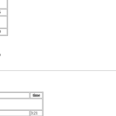
5
0
)
time
3:21