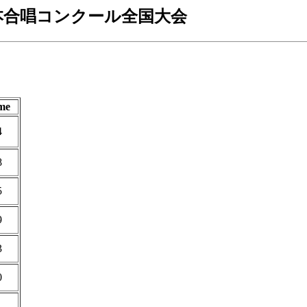
本合唱コンクール全国大会
me
4
8
5
9
3
0