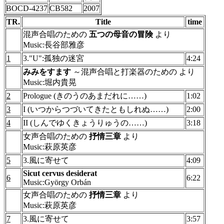
BOCD-4237
CB582
2007
TR.
Title
time
混声合唱のための
五つの母音の冒険
より
Music:長谷部雅彦
1
3."U":孤独の迷宮
4:24
みみをすます
～混声合唱と打楽器のための より
Music:堀内貴晃
2
Prologue (きのうのあまだれに……)
1:02
3
I (いつからつづいてきたともしれぬ……)
2:00
4
II (しんでゆくきょうりゅうの……)
3:18
女声合唱のための
抒情三章
より
Music:萩原英彦
5
3.風に寄せて
4:09
Sicut cervus desiderat
6
6:22
Music:György Orbán
女声合唱のための
抒情三章
より
Music:萩原英彦
7
3.風に寄せて
3:57