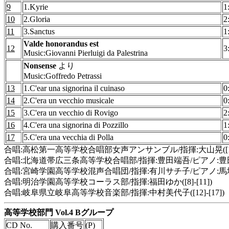
9
1.Kyrie
1
10
2.Gloria
2
11
3.Sanctus
1
Valde honorandus est
12
3
Music:Giovanni Pierluigi da Palestrina
Nonsense
より
Music:Goffredo Petrassi
13
1.C'ear una signorina il cuinaso
0
14
2.C'era un vecchio musicale
0
15
3.C'era un vecchio di Rovigo
2
16
4.C'era una signorina di Pozzillo
1
17
5.C'era una vecchia di Polla
0
合唱:高松第一高等学校合唱部女声アンサンブル/指揮:大山晃([1][
合唱:北海道帯広三条高等学校合唱部/指揮:豊田端吾/ピアノ:豊田かおり
合唱:宮崎学園高等学校混声合唱団/指揮:有川サチ子/ピアノ:馬場沙央
合唱:明治学園高等学校コーラス部/指揮:福田ゆか([8]-[11])
合唱:岐阜県立岐阜高等学校音楽部/指揮:中村美代子([12]-[17])
高等学校部門 Vol.4 Bグループ
CD No.
購入番号
(P)