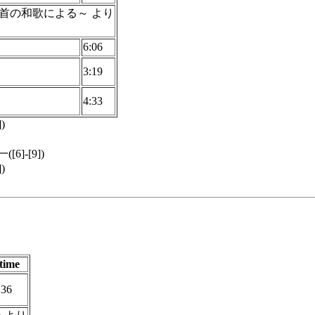
一首の和歌による～ より
6:06
3:19
4:33
)
]-[9])
)
time
:36