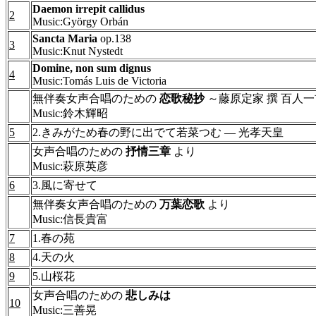
Daemon irrepit callidus
2
Music:György Orbán
Sancta Maria
op.138
3
Music:Knut Nystedt
Domine, non sum dignus
4
Music:Tomás Luis de Victoria
無伴奏女声合唱のための
恋歌秘抄
～藤原定家 撰 百人
Music:鈴木輝昭
5
2.きみがため春の野に出でて若菜つむ ― 光孝天皇
女声合唱のための
抒情三章
より
Music:萩原英彦
6
3.風に寄せて
無伴奏女声合唱のための
万葉恋歌
より
Music:信長貴富
7
1.春の苑
8
4.天の火
9
5.山桜花
女声合唱のための
悲しみは
10
Music:三善晃