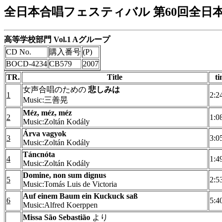
全日本合唱フェスティバル 第60回全日
高等学校部門 Vol.1 Aグループ
CD No.
購入番号
(P)
BOCD-4234
CB579
2007
TR.
Title
ti
女声合唱のための
悲しみは
1
2:2
Music:三善晃
Méz, méz, méz
2
1:0
Music:Zoltán Kodály
Árva vagyok
3
3:0
Music:Zoltán Kodály
Táncnóta
4
1:4
Music:Zoltán Kodály
Domine, non sum dignus
5
2:5
Music:Tomás Luis de Victoria
Auf einem Baum ein Kuckuck saß
6
5:4
Music:Alfred Koerppen
Missa São Sebastião
より