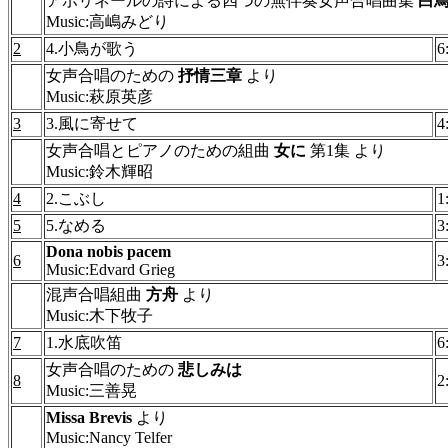
アポリネールの詩による四つの無伴奏女声合唱曲集
白
Music:高嶋みどり
2
4.小鳥が歌う
6
女声合唱のための
抒情三章
より
Music:萩原英彦
3
3.風に寄せて
4
女声合唱とピアノのための組曲
女に
第1集 より
Music:鈴木輝昭
4
2.こぶし
1
5
5.なめる
3
Dona nobis pacem
6
3
Music:Edvard Grieg
混声合唱組曲
方舟
より
Music:木下牧子
7
1.水底吹笛
6
女声合唱のための
悲しみは
8
2
Music:三善晃
Missa Brevis
より
Music:Nancy Telfer