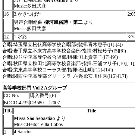
Music:多田武彦
16
3.かきつばた
2:0
男声合唱組曲
柳河風俗詩・第二
より
Music:多田武彦
17
1.水路
3:3
合唱:埼玉県立松伏高等学校合唱部/指揮:青木恵子([1]-[4])
合唱:岩手県立不来方高等学校音楽部/指揮:村松玲子([5][6])
合唱:杉並学院高等学校合唱部/指揮:渕上貴美子([7]-[9])
合唱:秋田県立秋田北高等学校音楽部/指揮:三浦マリ子([10][11]
合唱:栄東高等学校コーラス部/指揮:石山明([12]-[14])
合唱:関西学院高等部グリークラブ/指揮:安川佳秀([15]-[17])
高等学校部門 Vol.2 Aグループ
CD No.
購入番号
(P)
BOCD-4235
CB580
2007
TR.
Title
Missa São Sebastião
より
Music:Heitor Villa-Lobos
1
4.Sanctus