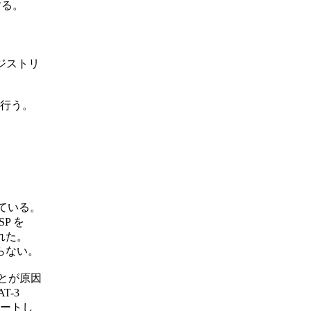
る。

ジストリ

行う。

ている。

P を

た。

ない。

とが原因

-3

ートし
