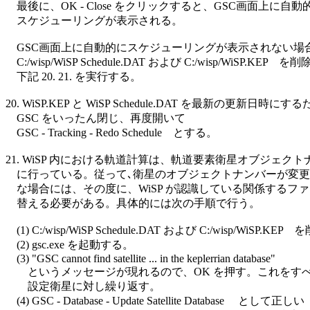
    最後に、OK - Close をクリックすると、GSC画面上に自動的
    スケジューリングが表示される。

    GSC画面上に自動的にスケジューリングが表示されない場合
    C:/wisp/WiSP Schedule.DAT および C:/wisp/WiSP.KEP　を
    下記 20. 21. を実行する。

20. WiSP.KEP と WiSP Schedule.DAT を最新の更新日時にす
    GSC をいったん閉じ、再度開いて

    GSC - Tracking - Redo Schedule　とする。

21. WiSP 内における軌道計算は、軌道要素衛星オブジェクト
    に行っている。従って､衛星のオブジェクトナンバーが変更
    な場合には、その度に、WiSP が認識している関係するファ
    替える必要がある。具体的には次の手順で行う。

    (1) C:/wisp/WiSP Schedule.DAT および C:/wisp/WiSP.KEP
    (2) gsc.exe を起動する。

    (3) "GSC cannot find satellite ... in the keplerrian database"

        というメッセージが現れるので、OK を押す。これをすべ
        設定衛星に対し繰り返す。

    (4) GSC - Database - Update Satellite Database 　として正しい
