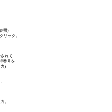
 参照)

をクリック。

表示されて

取得番号を

力)

て、

入力。
