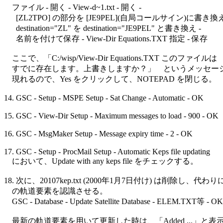
    ファイル - 開く - View-d~1.txt - 開く - 

      [ZL2TPO] の部分を [JE9PEL](自局コールサイン)に書き換え
      destination="ZL" を destination="JE9PEL" と書き換え - 

      名前を付けて保存 - View-Dir Equations.TXT 指定 - 保存

    ここで、「C:/wisp/View-Dir Equations.TXT このファイルは

    すでに存在します。上書きしますか？」　というメッセージ
    現れるので、Yes をクリックして、NOTEPAD を閉じる。

14. GSC - Setup - MSPE Setup - Sat Change - Automatic - OK

15. GSC - View-Dir Setup - Maximum messages to load - 900 - OK

16. GSC - MsgMaker Setup - Message expiry time - 2 - OK

17. GSC - Setup - ProcMail Setup - Automatic Keps file updating

    において、Update with any keps file をチェックする。

18. 次に、20107kep.txt (2000年1月7日付け) は削除し、代わり
    の軌道要素を認識させる。

    GSC - Database - Update Satellite Database - ELEM.TXT等 - OK

    最新の軌道要素を用いて更新した時は、「Added ...」と表