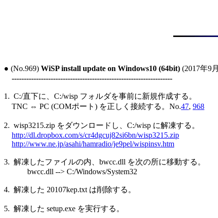
● (No.969) 
WiSP install update on Windows10 (64bit)
 (2017年9月
------------------------------------------------------------------
1.  C:/直下に、C:/wisp フォルダを事前に新規作成する。

    TNC ⇔ PC (COMポート) を正しく接続する。No.
47
, 
968
2.  wisp3215.zip をダウンロードし、C:/wisp に解凍する。

http://dl.dropbox.com/s/cr4dgcuj82si6bn/wisp3215.zip
http://www.ne.jp/asahi/hamradio/je9pel/wispinsv.htm
3.  解凍したファイルの内、bwcc.dll を次の所に移動する。

            bwcc.dll --> C:/Windows/System32

4.  解凍した 20107kep.txt は削除する。

5.  解凍した setup.exe を実行する。
