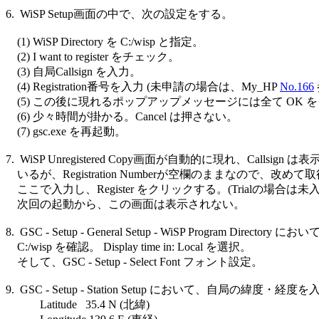
6.  WiSP Setup画面の中で、次の設定をする。

    (1) WiSP Directory を C:/wisp と指定。

    (2) I want to register をチェック。

    (3) 自局Callsign を入力。

    (4) Registration番号を入力 (未申請の場合は、My_HP 
No.166
    (5) この後に現れるポップアップメッセージには全て OK 
    (6) 少々時間が掛かる。Cancel は押さない。

    (7) gsc.exe を再起動。

7.  WiSP Unregistered Copy画面が自動的に現れ、Callsign は
    いるが、Registration Numberが空欄のままなので、改めて
    ここで入力し、Register をクリックする。(Trialの場合は未入
    次回の起動から、この画面は表示されない。

8.  GSC - Setup - General Setup - WiSP Program Directory におい
    C:/wisp を確認。 Display time in: Local を選択。

    そして、GSC - Setup - Select Font フォント設定。

9.  GSC - Setup - Station Setup において、自局の緯度・経度を
            Latitude   35.4 N (北緯)
