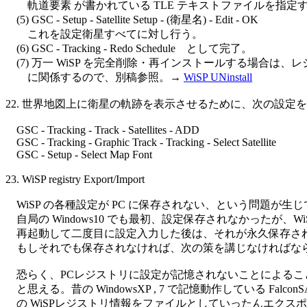
        軌道要素 が書かれている TLE テキストファイルを指定す
    (5) GSC - Setup - Satellite Setup - (衛星名) - Edit - OK

        これを設定衛星すべてに対し行う。

    (6) GSC - Tracking - Redo Schedule　として完了。

    (7) 万一 WiSP を完全削除・再インストールする場合は、レ
        に関係するので、別稿参照。→ 
WiSP UNinstall
22. 世界地図上に衛星の軌跡を表示させるために、次の設定を
    GSC - Tracking - Track - Satellites - ADD

    GSC - Tracking - Graphic Track - Tracking - Select Satellite

    GSC - Setup - Select Map Font

23. WiSP registry Export/Import

    WiSP の各種設定が PC に保存されない、という問題が生じ
    自局の Windows10 でも最初、設定保存されなかったが、WiS
    再起動して二度目に設定入力した後は、それが永久保存され
    もしそれでも保存されなければ、次の策を講じなければなら
    恐らく、PCレジストリに設定が記憶されないことによるこ
    と思える。昔の WindowsXP , 7 で記憶動作している FalconSAT
    の WiSPレジストリ情報をファイルとしていったんエクスポ