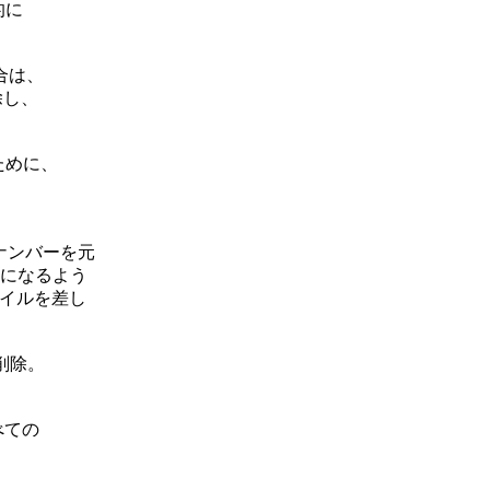
に

は、

削除し、

るために、

ナンバーを元

になるよう

イルを差し

　を削除。

ての
