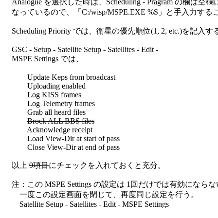
    Analogue を選択した時は、Scheduling - Pragram の欄は空欄に
    なっているので、「C:/wisp/MSPE.EXE %S」と手入力する
    Scheduling Priority では、衛星の優先順位(1, 2, etc.)を記入す
    GSC - Setup - Satellite Setup - Satellites - Edit - 

    MSPE Settings では、

            Update Keps from broadcast

            Uploading enabled

            Log KISS frames

            Log Telemetry frames

            Grab all heard files

Brock ALL BBS files
            Acknowledge receipt

            Load View-Dir at start of pass

            Close View-Dir at end of pass

    以上 
9項目
にチェックを入れておくと充分。

    注：この MSPE Settings の設定は 1回だけでは有効にならな
        一度この設定画面を閉じて、再度同じ設定を行う。

        Satellite Setup - Satellites - Edit - MSPE Settings
