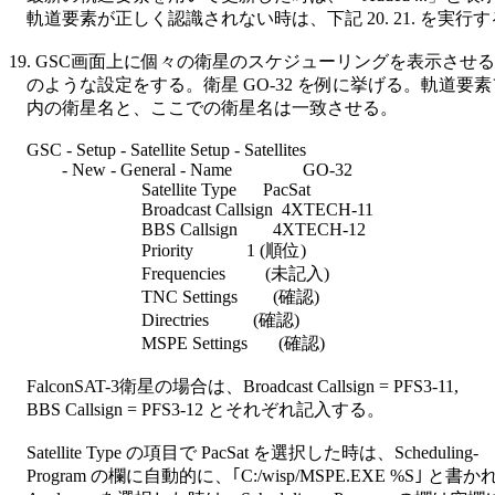
    軌道要素が正しく認識されない時は、下記 20. 21. を実行す
19. GSC画面上に個々の衛星のスケジューリングを表示させる
    のような設定をする。衛星 GO-32 を例に挙げる。軌道要素
    内の衛星名と、ここでの衛星名は一致させる。

    GSC - Setup - Satellite Setup - Satellites

            - New - General - Name                GO-32

                              Satellite Type      PacSat

                              Broadcast Callsign  4XTECH-11

                              BBS Callsign        4XTECH-12

                              Priority            1 (順位)

                              Frequencies         (未記入)

                              TNC Settings        (確認)

                              Directries          (確認)

                              MSPE Settings       (確認)

    FalconSAT-3衛星の場合は、Broadcast Callsign = PFS3-11,

    BBS Callsign = PFS3-12 とそれぞれ記入する。

    Satellite Type の項目で PacSat を選択した時は、Scheduling-

    Program の欄に自動的に、｢C:/wisp/MSPE.EXE %S｣ と書