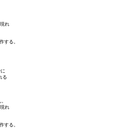


現れ

作する。

に

る

ん。

現れ

作する。
