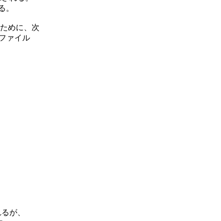
る。

ために、次

ファイル

かれるが、
