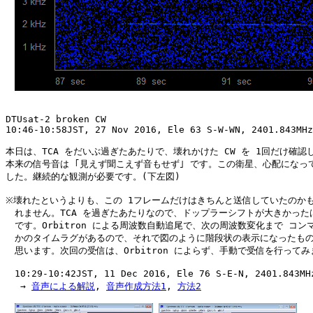
DTUsat-2 broken CW

10:46-10:58JST, 27 Nov 2016, Ele 63 S-W-WN, 2401.843MHz
本日は、TCA をだいぶ過ぎたあたりで、壊れかけた CW を 1回だけ確認し
本来の信号音は ｢見えず聞こえず音もせず｣ です。この衛星、心配になって
した。継続的な観測が必要です。(下左図)

※壊れたというよりも、この 1フレームだけはきちんと送信していたのかも
　れません。TCA を過ぎたあたりなので、ドップラーシフトが大きかったは
　です。Orbitron による周波数自動追尾で、次の周波数変化まで コンマ
　かのタイムラグがあるので、それで図のように階段状の表示になったもの
　思います。次回の受信は、Orbitron によらず、手動で受信を行ってみ
　10:29-10:42JST, 11 Dec 2016, Ele 76 S-E-N, 2401.843M
　 → 
音声による解説
, 
音声作成方法1
, 
方法2