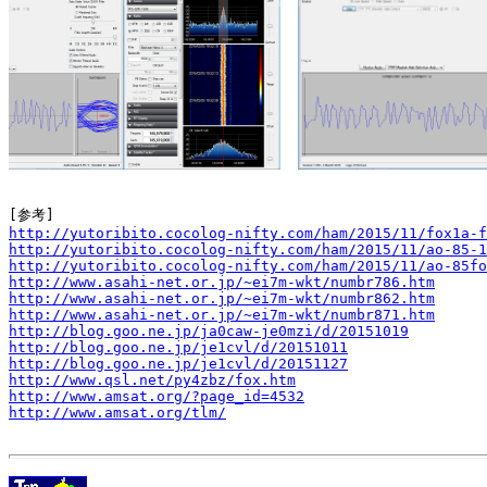
http://yutoribito.cocolog-nifty.com/ham/2015/11/fox1a-f
http://yutoribito.cocolog-nifty.com/ham/2015/11/ao-85-1
http://yutoribito.cocolog-nifty.com/ham/2015/11/ao-85fo
http://www.asahi-net.or.jp/~ei7m-wkt/numbr786.htm
http://www.asahi-net.or.jp/~ei7m-wkt/numbr862.htm
http://www.asahi-net.or.jp/~ei7m-wkt/numbr871.htm
http://blog.goo.ne.jp/ja0caw-je0mzi/d/20151019
http://blog.goo.ne.jp/je1cvl/d/20151011
http://blog.goo.ne.jp/je1cvl/d/20151127
http://www.qsl.net/py4zbz/fox.htm
http://www.amsat.org/?page_id=4532
http://www.amsat.org/tlm/