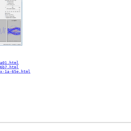
a01.html
6b7.html
x-1a-65e.html