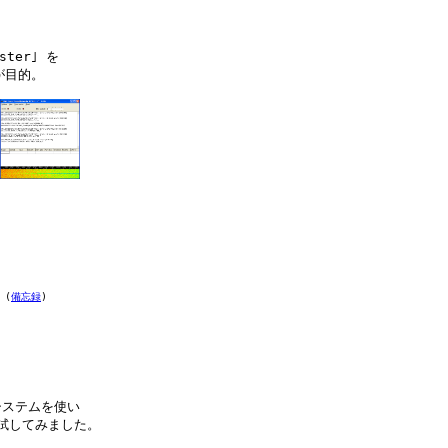
er｣ を

目的。

　
(
備忘録
)
システムを使い

信を試してみました。
