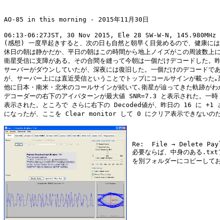
AO-85 in this morning - 2015年11月30日

06:13-06:27JST, 30 Nov 2015, Ele 28 SW-W-N, 145.980MHz 
(感想) 一度早起きすると、次の日も自然と朝早く目覚めるので、健康には
休日の朝は静かだか、平日の朝はこの時間から地上ノイズがこの周波数上に
衛星受信に支障がある。その合間を縫って今朝は一個だけデコードした。昨
サーバーがダウンしていたが、深夜には復旧した。一個だけのデコードであ
が、サーバー上には直近受信ということでトップにコールサインが載った｡恐
他に日本・南米・北米のコールサインが続いて､衛星が辿ってきた軌跡がわか
デコーダーの右下のアイパターンが最大値 SNR=7.3 と表示された。一時 9
表示された。ところで さらに右下の Decoded値が、昨日の 16 に +1 さ
になったが、ここを Clear monitor して 0 にクリア表示できないの
 Re:  File → Delete Payl
 必要ならば、中身のある.txt
 を別フォルダーにコピーしてお