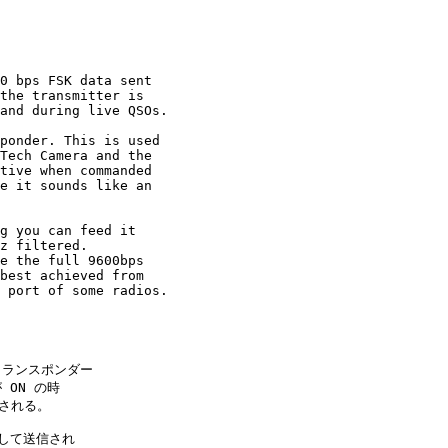
0 bps FSK data sent

the transmitter is

and during live QSOs.

ponder. This is used

Tech Camera and the

tive when commanded

e it sounds like an

g you can feed it

z filtered.

e the full 9600bps

best achieved from

 port of some radios.

るトランスポンダー

ON の時

される。

として送信され
