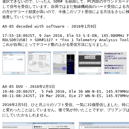
選択できないので、いったん SDR# を経由して、PC内部のサウンドカード
して信号を受信しています。自局ではまだ無線機経由のハード受信による方
の方がデコード頻度が高いので、今後このソフト受信による方法をさらに検
改善していくつもりです。

AO-85 decoded with software - 2016年1月9日

17:55-18:09JST, 9 Jan 2016, Ele 53 S-E-EN, 145.980MHz F
RDLSDR(USB) + SDR#1327 + "Fox 1 Telemetry Analysis Tool
これが自局にとってデコード数の上がる受信方法になりました。

AO-85 DUV - 2016年2月5日

19:46-20:00JST,  5 Feb 2016, Ele 36 WN-N-ES, 145.979MHz
08:11-08:24JST, 19 Mar 2016, ELe 27 WN-N-ES, 145.979MHz
2016年2月5日、ひと月ぶりのソフト受信。一気に31個受信しました。特に
と変わったことはしていません。後で気が付いたことですが、プリアンプは O
にしていたかもしれません。
