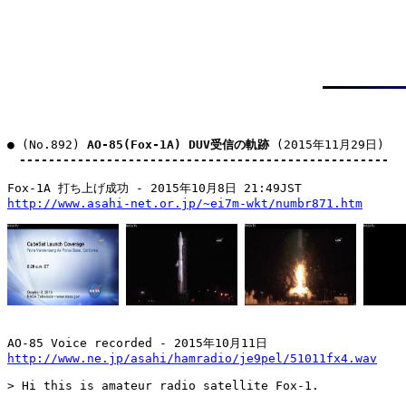
● (No.892) 
AO-85(Fox-1A) DUV受信の軌跡
 (2015年11月29日)

---------------------------------------------------
http://www.asahi-net.or.jp/~ei7m-wkt/numbr871.htm
http://www.ne.jp/asahi/hamradio/je9pel/51011fx4.wav
> Hi this is amateur radio satellite Fox-1.
