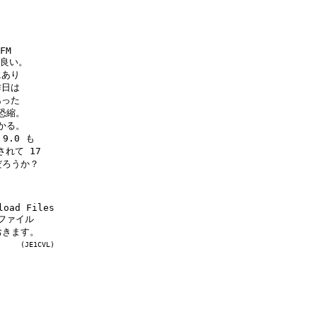
FM

良い。

あり

日は

った

縮。

る。

.0 も

れて 17

だろうか？

oad Files

ファイル

きます。

(JE1CVL)