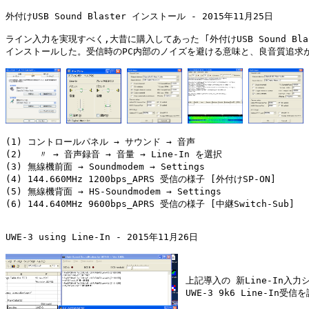
外付けUSB Sound Blaster インストール - 2015年11月25日

ライン入力を実現すべく,大昔に購入してあった ｢外付けUSB Sound Blast
インストールした。受信時のPC内部のノイズを避ける意味と、良音質追求が
(1) コントロールパネル → サウンド → 音声

(2)   〃 → 音声録音 → 音量 → Line-In を選択

(3) 無線機前面 → Soundmodem → Settings

(4) 144.660MHz 1200bps_APRS 受信の様子 [外付けSP-ON]

(5) 無線機背面 → HS-Soundmodem → Settings

(6) 144.640MHz 9600bps_APRS 受信の様子 [中継Switch-Sub]　
UWE-3 using Line-In - 2015年11月26日

 上記導入の 新Line-In入力
 UWE-3 9k6 Line-In受