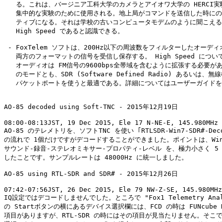
   る。これは、バージニア工科大学のカメラとアイオワ大学の HERCI実
   集中的な実験のために使用される。地上局がコマンドを送信した時にの
   ティブになる。それは学校の古いコンピュータモデムのように聞こえる
   High Speed であると認識できる。

 - FoxTelem ソフトは、200Hz以下の周波数をフィルターしたオーディ
   両方のフォーマットの信号を受信し保存する。 High Speed につい
   オーディオは FM信号の9600bps全帯域を含むように拡張する必要があ
   のモードとも、SDR (Software Defined Radio) あるいは、無線機
   パケットポートを使うと最適である。詳細についてはユーザーガイドを
AO-85 decoded using Soft-TNC - 2015年12月19日

08:00-08:13JST, 19 Dec 2015, Ele 17 N-NE-E, 145.980MHz 
AO-85 のテレメトリを、ソフトTNC を使い ｢RTLSDR-Win7-SDR#-Deco
の流れで 1個だけですがデコードすることができました。ポイントは、Windo
サウンド-録音-ステレオミキサー-プロパティ-レベル を、極力小さく 5 
したことです。サンプルレートは 48000Hz に統一しました。

AO-85 using RTL-SDR and SDR# - 2015年12月26日

07:42-07:56JST, 26 Dec 2015, Ele 79 NW-Z-SE, 145.980MHz
IQ設定ではデコードしませんでした。ところで "Fox1 Telemetry Analys
の Startボタンの横にあるデバイス選択欄には、FCD の時は FUNcube Do
項目がありますが、RTL-SDR の時にはその項目が見当たりません。そこで