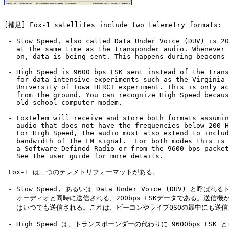
[補足] Fox-1 satellites include two telemetry formats:

 - Slow Speed, also called Data Under Voice (DUV) is 20
   at the same time as the transponder audio. Whenever 
   on, data is being sent. This happens during beacons 
 - High Speed is 9600 bps FSK sent instead of the trans
   for data intensive experiments such as the Virginia 
   University of Iowa HERCI experiment. This is only ac
   from the ground. You can recognize High Speed becaus
   old school computer modem.

 - FoxTelem will receive and store both formats assumin
   audio that does not have the frequencies below 200 H
   For High Speed, the audio must also extend to includ
   bandwidth of the FM signal.  For both modes this is 
   a Software Defined Radio or from the 9600 bps packet
   See the user guide for more details.

 Fox-1 は二つのテレメトリフォーマットがある。

 - Slow Speed, あるいは Data Under Voice (DUV) と呼ばれ
   オーディオと同時に送信される、200bps FSKデータである。送信機が 
   はいつでも送信される。これは、ビーコンやライブQSOの最中にも送信
 - High Speed は、トランスポーンダーの代わりに 9600bps FSK 