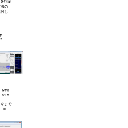
を指定

法の

討し

M

"

 WFM

 WFM

今まで

FF
