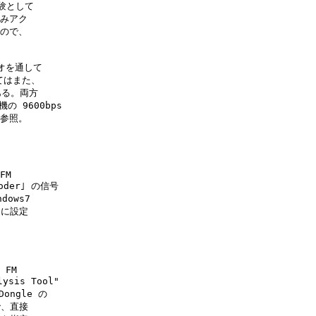
験として

みアク

ので、

オを通して

てはまた、

る。両方

の 9600bps

参照。

FM

der｣ の信号

ws7

に設定

 FM

is Tool"

ngle の

、直接
