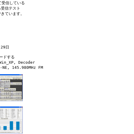
て受信している

受信テスト

できています。
29日

ードする

n_XP, Decoder

-NE, 145.980MHz FM
