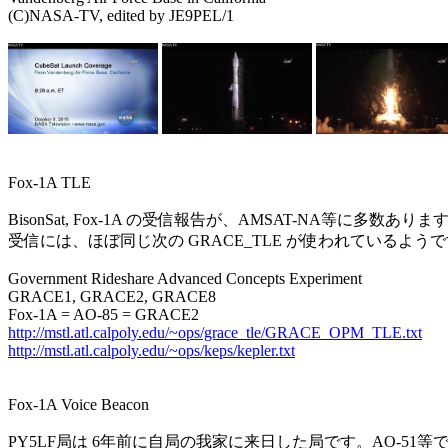
(C)NASA-TV, edited by JE9PEL/1

Fox-1A TLE

BisonSat, Fox-1A の受信報告が、AMSAT-NA等に多数あります
受信には、ほぼ同じ次の GRACE_TLE が使われているようで
Government Rideshare Advanced Concepts Experiment

GRACE1, GRACE2, GRACE8

http://mstl.atl.calpoly.edu/~ops/grace_tle/GRACE_OPM_TLE.txt
http://mstl.atl.calpoly.edu/~ops/keps/kepler.txt
Fox-1A Voice Beacon

PY5LF局は 6年前に自局の我家に来日した局です。AO-51等