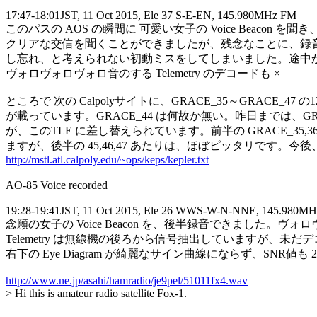
17:47-18:01JST, 11 Oct 2015, Ele 37 S-E-EN, 145.980MHz FM

このパスの AOS の瞬間に 可愛い女子の Voice Beacon を聞
クリアな交信を聞くことができましたが、残念なことに、録音
し忘れ、と考えられない初動ミスをしてしまいました。途中か
ヴォロヴォロヴォロ音のする Telemetry のデコードも ×

ところで 次の Calpolyサイトに、GRACE_35～GRACE_47 
が載っています。GRACE_44 は何故か無い。昨日までは、GRAC
が、このTLE に差し替えられています。前半の GRACE_35,36
http://mstl.atl.calpoly.edu/~ops/keps/kepler.txt
AO-85 Voice recorded

19:28-19:41JST, 11 Oct 2015, Ele 26 WWS-W-N-NNE, 145.980MH
念願の女子の Voice Beacon を、後半録音できました。ヴォ
Telemetry は無線機の後ろから信号抽出していますが、未だ
右下の Eye Diagram が綺麗なサイン曲線にならず、SNR値も 2
http://www.ne.jp/asahi/hamradio/je9pel/51011fx4.wav

> Hi this is amateur radio satellite Fox-1.
