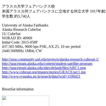
アラスカ大学フェアバンクス校

米国アラスカ州フェアバンクスに立地する州立大学 1917年創立
学生数 約5,740人

University of Alaska Fairbanks

Alaska Research CubeSat

1U CubeSat

NORAD ID: 40969

Initial Code: 2015-058F

437.565 MHz, 9600 bps FSK, AX.25, 10 sec period

2440.500MHz 1Mbit, CW

http://ssep.community.uaf.edu/projects/alaska-research-cubesat-1/
http://spacegrant.alaska.edu/content/student-satellite-program
http://spacegrant.alaska.edu/sites/default/files/ARC1.png
http://www.cubesat.org/images/stories/GRACE/arc1.jpg
http://www.ryugaku.ne.jp/search/data?scid=1100421
BisonSat information
