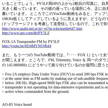
いることでしょう。PY5LF局HPの上から2枚目の写真に、自
大きく載っています。その彼の座っている場所に今、正に自局
書いています。 ところでこのYouTube動画をみると、アップ
10KHz低くしてアップしているように見えますが、どうなので
http://www.asahi-net.or.jp/~ei7m-wkt/numbr647.htm
http://www.qrz.com/db/PY5LF
http://youtu.be/0D4MYNOjRd4
また、もう一つの YouTube動画では、｢････ FOX 1｣ という女子の V
が聞こえます。ところで、FM, Telemetry, Voice を 同一の
の 145.980MHz にどうやって振り分けているのか疑問に思う
> Fox-1A employs Data Under Voice (DUV) to send 200 bps FSK tel
> at the same time as FM audio by making use of sub-audible frequenc
> below 200 Hz. High-speed 9600 bps FSK also can be transmitted w
> transponder is not operating for data-intensive experiments and is on
> active when commanded from the ground.

AO-85 Voice heard
