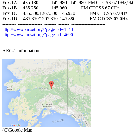
Fox-1A     435.180           145.980   145.980  FM CTCSS 67.0Hz,9k
Fox-1B     435.250           145.960      .     FM CTCSS 67.0Hz

Fox-1C     435.300/1267.300  145.920      .     FM CTCSS 67.0Hz

Fox-1D     435.350/1267.350  145.880      .     FM CTCSS 67.0Hz

http://www.amsat.org/?page_id=4143
http://www.amsat.org/?page_id=4690
ARC-1 information
