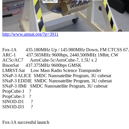
http://www.amsat.org/?p=3911
Fox-1A        435.180MHz Up / 145.980MHz Down, FM CTCSS 67.
ARC-1         437.565MHz 9600bps, 2440.500MHz 1Mbit, CW

AC5c/AC7      AeroCube-5c/AeroCube-7, 1.5U x 2

BisonSat      437.375MHz 9600bps GMSK

LMRST-Sat     Low Mass Radio Science Transponder

SNaP-3 ALICE  SMDC Nanosatellite Program, 3U cubesat

SNaP-3 EDDIE  SMDC Nanosatellite Program, 3U cubesat

SNaP-3 JIMI   SMDC Nanosatellite Program, 3U cubesat

PropCube-1    ?

PropCube-3    ?

SINOD-D1      ?

SINOD-D3      ?

Fox-1A successful launch
