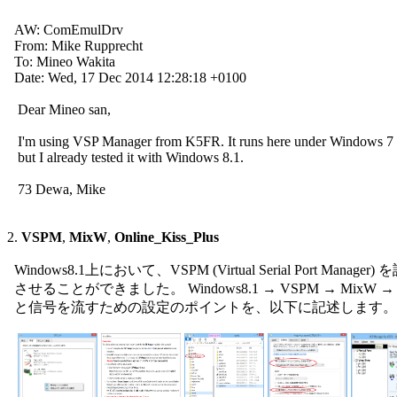
  AW: ComEmulDrv

  From: Mike Rupprecht

  To: Mineo Wakita

  Date: Wed, 17 Dec 2014 12:28:18 +0100

   Dear Mineo san,

   I'm using VSP Manager from K5FR. It runs here under Windows 7 (
   but I already tested it with Windows 8.1.

   73 Dewa, Mike

2. 
VSPM
, 
MixW
, 
Online_Kiss_Plus
  Windows8.1上において、VSPM (Virtual Serial Port Manage
  させることができました。 Windows8.1 → VSPM → MixW → Onli
  と信号を流すための設定のポイントを、以下に記述します。
