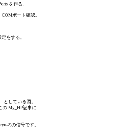
Ports を作る。

ー、COMポート確認。

 の設定をする。

Plus"　としている図。

この My_HP記事に

u-2)の信号です。
