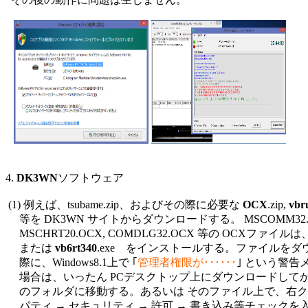

4. 
DK3WN
ソフトウェア

 (1) 例えば、tsubame.zip、およびその際に必要な 
OCX
.zip, 
vbr
     等を DK3WN サイトからダウンロードする。 MSCOMM32.OC
     MSCHRT20.OCX, COMDLG32.OCX 等の OCXファイ
     または 
vb6rt340
.exe　をインストールする。ファイルをダ
     際に、Windows8.1上で ｢
管理者権限が･･････
｣ という警告
     場合は、いったん PCデスクトップ上にダウンロードして
     のフォルダに移動する。あるいは そのファイル上で、右クリ
     パティ → セキュリティ → 許可 → 書き込み等チェックを