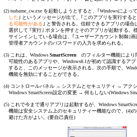
 (2) tsubame_cw.exe を起動しようとすると、｢Windowsによって
     した
｣ というメッセージが出て、｢このアプリを実行すると
     る可能性がある
｣ と警告される。信頼できるアプリの場合は 
     選択して ｢実行｣ ボタンを押すとそのアプリが起動する。
     サインインしている場合は、｢ユーザーアカウント制御｣
     管理者アカウントのパスワードの入力を求められる。

 (3) これは、Windows 
SmartScreen
　のフィルター機能により
     可能性のあるアプリや、Windows8.1が初めて認識するア
     すると、このメッセージが表示される。次の手順で、Windows Sm
     機能を無効にすることができる。

 (4) コントロールパネル → システムとセキュリティ → アク
     Windows SmartScreen設定の変更 → 何もしない(Windows Smar
 (5) これで今まで通りアプリは起動するが、Windows SmartScr
     機能は安全システム上のセキュリティー機能なので、(4)の
     避けた方がよい。(要自己責任)
