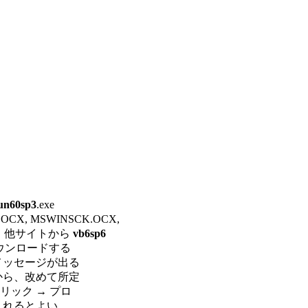
un60sp3
.exe

X, MSWINSCK.OCX,

ルは、他サイトから 
vb6sp6
ウンロードする

メッセージが出る

から、改めて所定

ック → プロ

入れるとよい。
