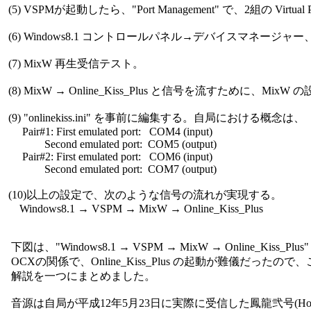
 (5) VSPMが起動したら、"Port Management" で、2組の Virtual 
 (6) Windows8.1 コントロールパネル→デバイスマネージャ
 (7) MixW 再生受信テスト。

 (8) MixW → Online_Kiss_Plus と信号を流すために、MixW
 (9) "onlinekiss.ini" を事前に編集する。自局における概念は、

      Pair#1: First emulated port:   COM4 (input)

              Second emulated port:  COM5 (output)

      Pair#2: First emulated port:   COM6 (input)

              Second emulated port:  COM7 (output)

 (10)以上の設定で、次のような信号の流れが実現する。

     Windows8.1 → VSPM → MixW → Online_Kiss_Plus

  下図は、"Windows8.1 → VSPM → MixW → Online_Kiss_
  OCXの関係で、Online_Kiss_Plus の起動が難儀だったので、
  解説を一つにまとめました。

  音源は自局が平成12年5月23日に実際に受信した鳳龍弐号(Hory