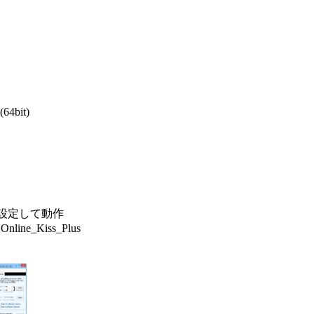
64bit)

r) を設定して動作

ne_Kiss_Plus
