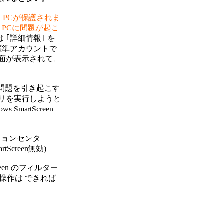
 
PCが保護されま

 
PCに問題が起こ

｢詳細情報｣ を

標準アカウントで

画面が表示されて、

問題を引き起こす

プリを実行しようと

artScreen

ションセンター

tScreen無効)

een のフィルター

操作は できれば
