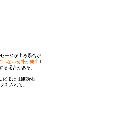
ッセージが出る場合が

ていない例外が発生
｣ 

する場合がある。

有効化または無効化

チェックを入れる。
