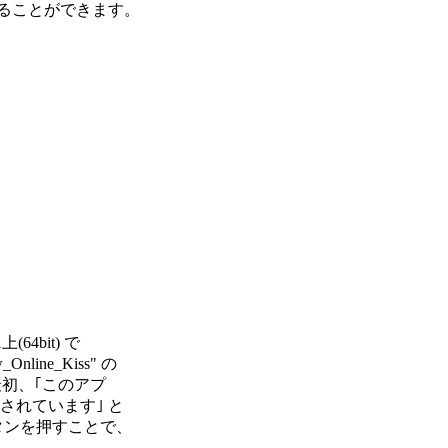
ドすることができます。

(64bit) で

ine_Kiss" の

。最初、｢このアプ

されています｣ と

タンを押すことで、
