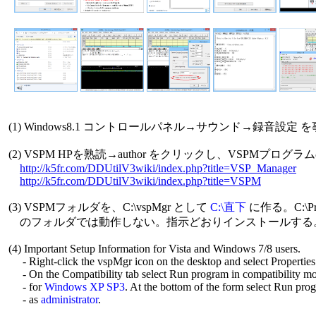
 (1) Windows8.1 コントロールパネル→サウンド→録音設定 
 (2) VSPM HPを熟読→author をクリックし、VSPMプロ
http://k5fr.com/DDUtilV3wiki/index.php?title=VSP_Manager
http://k5fr.com/DDUtilV3wiki/index.php?title=VSPM
 (3) VSPMフォルダを、C:\vspMgr として 
C:\直下
 に作る。C:\Prog
     のフォルダでは動作しない。指示どおりインストールする。
 (4) Important Setup Information for Vista and Windows 7/8 users.

      - Right-click the vspMgr icon on the desktop and select Properties.
      - On the Compatibility tab select Run program in compatibility mo
      - for 
Windows XP SP3
. At the bottom of the form select Run prog
      - as 
administrator
.
