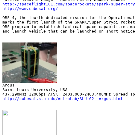
http://spaceflight101.com/spacerockets/spark-super-stry
http://www.cubesat.org/
ORS-4, the fourth dedicated mission for the Operational
marks the first launch of the SPARK/Super Strypi rocket
ORS program to establish tactical space capabilities ma
and launch vehicle that can be launched on short notice
Saint Louis University, USA

http://cubesat.slu.edu/AstroLab/SLU-02__Argus.html