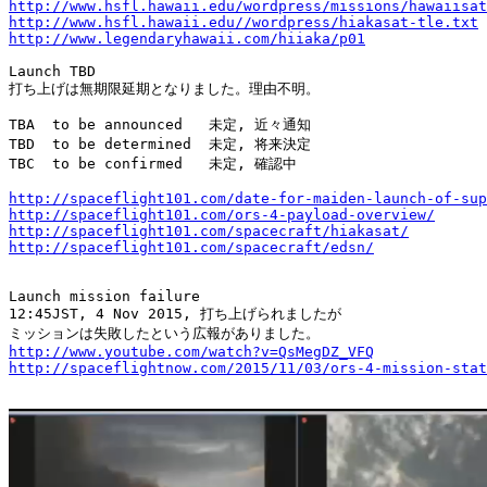
http://www.hsfl.hawaii.edu/wordpress/missions/hawaiisat
http://www.hsfl.hawaii.edu//wordpress/hiakasat-tle.txt
http://www.legendaryhawaii.com/hiiaka/p01
Launch TBD

打ち上げは無期限延期となりました。理由不明。

TBA  to be announced   未定, 近々通知

TBD  to be determined  未定, 将来決定

TBC  to be confirmed   未定, 確認中

http://spaceflight101.com/date-for-maiden-launch-of-sup
http://spaceflight101.com/ors-4-payload-overview/
http://spaceflight101.com/spacecraft/hiakasat/
http://spaceflight101.com/spacecraft/edsn/
Launch mission failure

12:45JST, 4 Nov 2015, 打ち上げられましたが

http://www.youtube.com/watch?v=QsMegDZ_VFQ
http://spaceflightnow.com/2015/11/03/ors-4-mission-stat