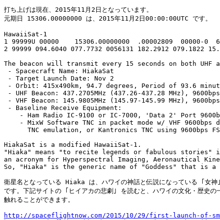
打ち上げは現在、2015年11月2日となっています。

元期日 15306.00000000 は、2015年11月2日00:00:00UTC です。

HawaiiSat-1

1 99999U 00000    15306.00000000  .00002809  00000-0  6
2 99999 094.6040 077.7732 0056131 182.2912 079.1822 15.
The beacon will transmit every 15 seconds on both UHF a
 - Spacecraft Name: HiakaSat

 - Target Launch Date: Nov 2

 - Orbit: 415x490km, 94.7 degrees, Period of 93.6 minut
 - UHF Beacon: 437.2705MHz (437.26-437.28 MHz), 9600bps
 - VHF Beacon: 145.9805MHz (145.97-145.99 MHz), 9600bps
 - Baseline Receive Equipment:

    - Ham Radio IC-9100 or IC-7000, 'Data 2' Port 9600b
    - MixW Software TNC in packet mode w/ VHF 9600bps d
      TNC emulation, or Kantronics TNC using 9600bps FS
HiakaSat is a modified HawaiiSat-1.

"Hiaka" means "to recite legends or fabulous stories" i
an acronym for Hyperspectral Imaging, Aeronautical Kine
So, "Hiaka" is the generic name of "Goddess" that is a 
衛星名となっている Hiaka は、ハワイの神話と伝説になっている ｢女神｣
です。下記サイトの ｢ヒイアカの悲劇｣ を読むと、ハワイの文化・歴史の一
触れることができます。

http://spaceflightnow.com/2015/10/29/first-launch-of-sm