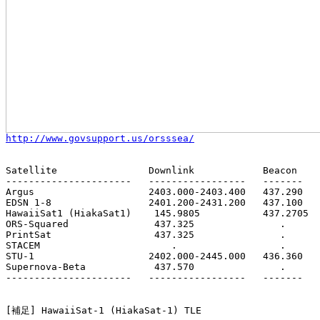
http://www.govsupport.us/orsssea/
Satellite                Downlink            Beacon    
----------------------   -----------------   -------   
Argus                    2403.000-2403.400   437.290   
EDSN 1-8                 2401.200-2431.200   437.100   
HawaiiSat1 (HiakaSat1)    145.9805           437.2705  
ORS-Squared               437.325               .      
PrintSat                  437.325               .      
STACEM                       .                  .      
STU-1                    2402.000-2445.000   436.360   
Supernova-Beta            437.570               .      
----------------------   -----------------   -------   
[補足] HawaiiSat-1 (HiakaSat-1) TLE
