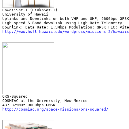
University of Hawaii

Uplinks and Downlinks on both VHF and UHF, 9600bps GFSK

High speed S Band downlink using High Rate Telemetry

http://www.hsfl.hawaii.edu/wordpress/missions-2/hawaiis
COSMIAC at the University, New Mexico

http://cosmiac.org/space-missions/ors-squared/