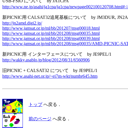
http://www.ne.jp/asahi/ja1cpa/ja1cpa/newpage002100120708.html#
http://jn2amd.digi2.jp/
http://www.jamsat.or.jp/ml/bb/201207/msg00018.html
http://www.jamsat.or.jp/ml/bb/201208/msg00035.html
http://www.jamsat.or.jp/ml/bb/201208/msg00039.html
http://www.jamsat.or.jp/ml/bb/201208/msg00035/AMD-PICNIC-SA
http://wakky.asablo.jp/blog/2012/08/31/6560906
http://www.asahi-net.or.jp/~ei7m-wkt/numbr645.htm
トップ
へ戻る．
前のページ
へ戻る．