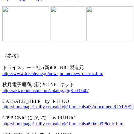
《参考》

http://www.tristate.ne.jp/new-pic-nic/new-pic-nic.htm
http://akizukidenshi.com/catalog/g/gK-03740/
http://homepage1.nifty.com/aida/jr1huo_calsat32/document/CALS
http://homepage1.nifty.com/aida/jr1huo_calsat99/C99Picnic.htm