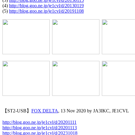
(3) 
http://blog.goo.ne.jp/je1cvl/d/20130115
(4) 
http://blog.goo.ne.jp/je1cvl/d/20130119
(5) 
http://blog.goo.ne.jp/je1cvl/d/20191108
【ST2-USB】
FOX DELTA
, 13 Nov 2020 by JA3IKC, JE1CVL

http://blog.goo.ne.jp/je1cvl/d/20201111
http://blog.goo.ne.jp/je1cvl/d/20201113
http://blog.goo.ne.jp/je1cvl/d/20231018