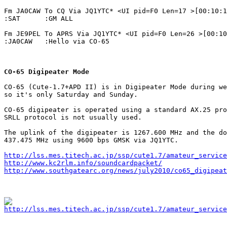
Fm JA0CAW To CQ Via JQ1YTC* <UI pid=F0 Len=17 >[00:10:1
:SAT      :GM ALL

Fm JE9PEL To APRS Via JQ1YTC* <UI pid=F0 Len=26 >[00:10
:JA0CAW   :Hello via CO-65

CO-65 Digipeater Mode
CO-65 (Cute-1.7+APD II) is in Digipeater Mode during we
so it's only Saturday and Sunday.

CO-65 digipeater is operated using a standard AX.25 pro
SRLL protocol is not usually used.

The uplink of the digipeater is 1267.600 MHz and the do
437.475 MHz using 9600 bps GMSK via JQ1YTC.

http://lss.mes.titech.ac.jp/ssp/cute1.7/amateur_service
http://www.kc2rlm.info/soundcardpacket/
http://www.southgatearc.org/news/july2010/co65_digipeat
http://lss.mes.titech.ac.jp/ssp/cute1.7/amateur_service