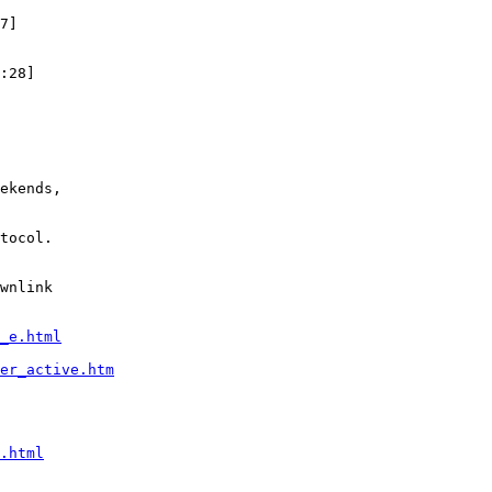
7]

:28]

ekends,

tocol.

wnlink

_e.html
er_active.htm
.html