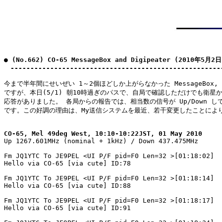
● (No.662) CO-65 MessageBox and Digipeater (2010年5月2日)
　-----------------------------------------------------
今まで半年間にせいぜい 1～2個ほどしか上がらなかった MessageBox, Dig
ですが、本日(5/1) 朝10時過ぎのパスで、自局で確認しただけでも衛星から
応答がありました。 各局からの報告では、相当数の信号が Up/Down して
です。この好調の理由は、My送信システムを最近、若干変更したことにより
CO-65, Mel 49deg West, 10:10-10:22JST, 01 May 2010

Up 1267.601MHz (nominal + 1kHz) / Down 437.475MHz

Fm JQ1YTC To JE9PEL <UI P/F pid=F0 Len=32 >[01:18:02]

Hello via CO-65 [via cute] ID:78

Fm JQ1YTC To JE9PEL <UI P/F pid=F0 Len=32 >[01:18:14]

Hello via CO-65 [via cute] ID:88

Fm JQ1YTC To JE9PEL <UI P/F pid=F0 Len=32 >[01:18:17]

Hello via CO-65 [via cute] ID:91
