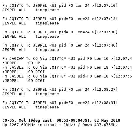
Fm JQ1YTC To JE9PEL <UI pid=F0 Len=24 >[12:07:10]

JE9PEL ALL    timeplease

Fm JQ1YTC To JE9PEL <UI pid=F0 Len=24 >[12:07:13]

JE9PEL ALL    timeplease

Fm JQ1YTC To JE9PEL <UI pid=F0 Len=24 >[12:07:30]

JE9PEL ALL    timeplease

Fm JQ1YTC To JE9PEL <UI pid=F0 Len=24 >[12:07:46]

JE9PEL ALL    timeplease

Fm JA0CAW To CQ Via JQ1YTC* <UI pid=F0 Len=16 >[12:07:4
:JE9PEL   :GD UP

Fm JA5BLZ To CQ Via JQ1YTC* <UI pid=F0 Len=18 >[12:07:4
:JE9PEL   :GD DIGI

Fm JA5BLZ To CQ Via JQ1YTC* <UI pid=F0 Len=18 >[12:07:5
:JE9PEL   :GD DIGI

Fm JQ1YTC To JE9PEL <UI pid=F0 Len=24 >[12:08:27]

JE9PEL ALL    timeplease

Fm JQ1YTC To JE9PEL <UI pid=F0 Len=24 >[12:08:31]

JE9PEL ALL    timeplease

CO-65, Mel 19deg East, 08:53-09:04JST, 02 May 2010

Up 1267.601MHz (nominal + 1kHz) / Down 437.475MHz
