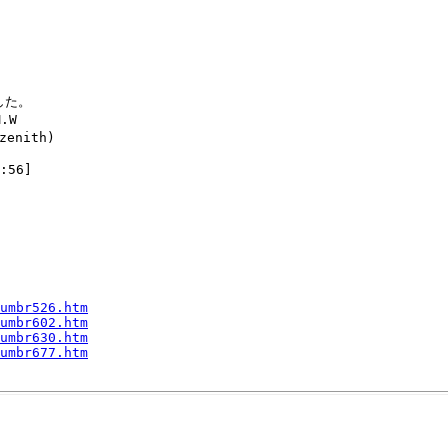
した。

W

enith)

umbr526.htm
umbr602.htm
umbr630.htm
umbr677.htm