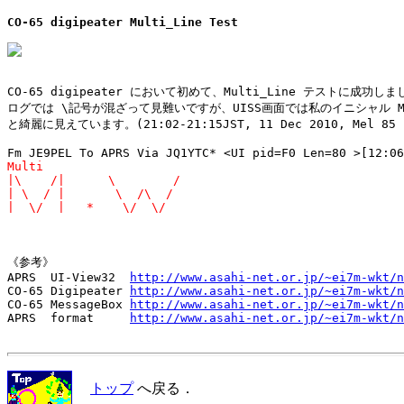
CO-65 digipeater Multi_Line Test
CO-65 digipeater において初めて、Multi_Line テストに成功しま
ログでは \記号が混ざって見難いですが、UISS画面では私のイニシャル M.
と綺麗に見えています。(21:02-21:15JST, 11 Dec 2010, Mel 85 z
Multi

|\    /|      \        /

| \  / |       \  /\  /

|  \/  |   *    \/  \/
《参考》

APRS  UI-View32  
http://www.asahi-net.or.jp/~ei7m-wkt/n
CO-65 Digipeater 
http://www.asahi-net.or.jp/~ei7m-wkt/n
CO-65 MessageBox 
http://www.asahi-net.or.jp/~ei7m-wkt/n
APRS  format     
http://www.asahi-net.or.jp/~ei7m-wkt/n
トップ
へ戻る．