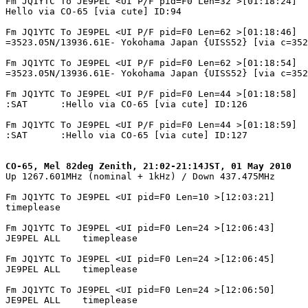
Fm JQ1YTC To JE9PEL <UI P/F pid=F0 Len=32 >[01:18:24]

Hello via CO-65 [via cute] ID:94

Fm JQ1YTC To JE9PEL <UI P/F pid=F0 Len=62 >[01:18:46]

=3523.05N/13936.61E- Yokohama Japan {UISS52} [via c=352
Fm JQ1YTC To JE9PEL <UI P/F pid=F0 Len=62 >[01:18:54]

=3523.05N/13936.61E- Yokohama Japan {UISS52} [via c=352
Fm JQ1YTC To JE9PEL <UI P/F pid=F0 Len=44 >[01:18:58]

:SAT      :Hello via CO-65 [via cute] ID:126

Fm JQ1YTC To JE9PEL <UI P/F pid=F0 Len=44 >[01:18:59]

:SAT      :Hello via CO-65 [via cute] ID:127

CO-65, Mel 82deg Zenith, 21:02-21:14JST, 01 May 2010

Up 1267.601MHz (nominal + 1kHz) / Down 437.475MHz

Fm JQ1YTC To JE9PEL <UI pid=F0 Len=10 >[12:03:21]

timeplease

Fm JQ1YTC To JE9PEL <UI pid=F0 Len=24 >[12:06:43]

JE9PEL ALL    timeplease

Fm JQ1YTC To JE9PEL <UI pid=F0 Len=24 >[12:06:45]

JE9PEL ALL    timeplease

Fm JQ1YTC To JE9PEL <UI pid=F0 Len=24 >[12:06:50]

JE9PEL ALL    timeplease
