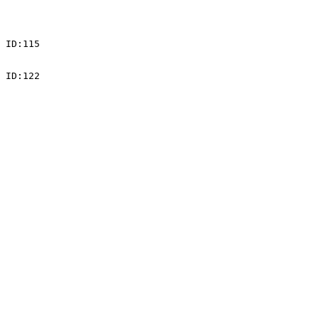
 ID:115

 ID:122
