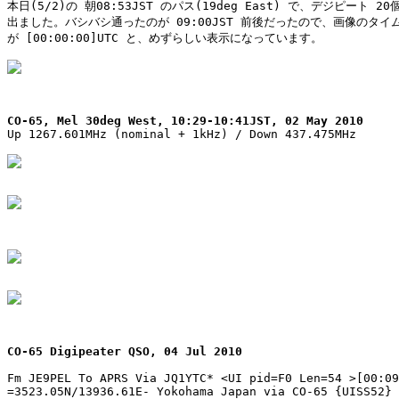
本日(5/2)の 朝08:53JST のパス(19deg East) で、デジピート 2
出ました。バシバシ通ったのが 09:00JST 前後だったので、画像のタイム
が [00:00:00]UTC と、めずらしい表示になっています。

CO-65, Mel 30deg West, 10:29-10:41JST, 02 May 2010

Up 1267.601MHz (nominal + 1kHz) / Down 437.475MHz

CO-65 Digipeater QSO, 04 Jul 2010
Fm JE9PEL To APRS Via JQ1YTC* <UI pid=F0 Len=54 >[00:09
=3523.05N/13936.61E- Yokohama Japan via CO-65 {UISS52}
