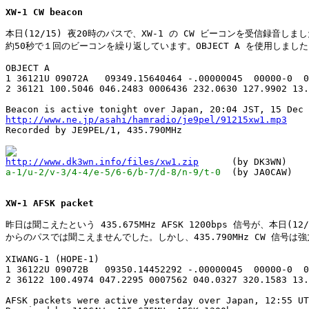
XW-1 CW beacon
本日(12/15) 夜20時のパスで、XW-1 の CW ビーコンを受信録音しまし
約50秒で１回のビーコンを繰り返しています。OBJECT A を使用しました
OBJECT A

1 36121U 09072A   09349.15640464 -.00000045  00000-0  0
2 36121 100.5046 046.2483 0006436 232.0630 127.9902 13.
http://www.ne.jp/asahi/hamradio/je9pel/91215xw1.mp3

Recorded by JE9PEL/1, 435.790MHz

http://www.dk3wn.info/files/xw1.zip
a-1/u-2/v-3/4-4/e-5/6-6/b-7/d-8/n-9/t-0
  (by JA0CAW)

XW-1 AFSK packet
昨日は聞こえたという 435.675MHz AFSK 1200bps 信号が、本日(12/1
からのパスでは聞こえませんでした。しかし、435.790MHz CW 信号は強
XIWANG-1 (HOPE-1)

1 36122U 09072B   09350.14452292 -.00000045  00000-0  0
2 36122 100.4974 047.2295 0007562 040.0327 320.1583 13.
AFSK packets were active yesterday over Japan, 12:55 UT