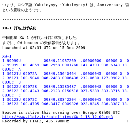
つまり、ロシア語 Yubileynyy (Yubileyniy) は、Anniversary『
という意味のようです。

-------------------------------------------------------
XW-1 打ち上げ成功
中国衛星 XW-1 が打ち上げに成功しました。

すでに、CW beacon の受信報告があります。

XW-1

1 99999U          09349.11987269  .00000000  00000-0  0
2 99999 100.4859 046.2958 0001760 147.4703 038.6343 13.
OBJECT A

1 36121U 09072A   09349.15640464 -.00000045  00000-0  0
2 36121 100.5046 046.2483 0006436 232.0630 127.9902 13.
OBJECT B

1 36122U 09072B   09349.15585487 -.00000048  00000-0  0
2 36122 100.4243 046.2123 0150618 027.5289 333.3716 13.
OBJECT C

1 36123U 09072C   09349.30842204 -.00000045  00000-0  0
http://www.f1afz.fr/satellites/XW-1_15_12_09.mp3

Recorded by F1AFZ, 435.790MHz                         T