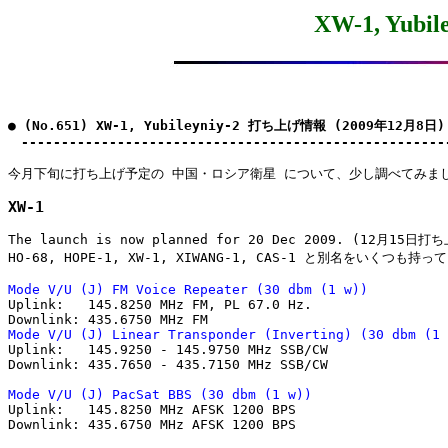
XW-1, Yub
● (No.651) XW-1, Yubileyniy-2 打ち上げ情報 (2009年12月8日)

　-----------------------------------------------------
XW-1
The launch is now planned for 20 Dec 2009. (12月15日打
HO-68, HOPE-1, XW-1, XIWANG-1, CAS-1 と別名をいくつも持っ
Mode V/U (J) FM Voice Repeater (30 dbm (1 w))

Uplink:   145.8250 MHz FM, PL 67.0 Hz.

Mode V/U (J) Linear Transponder (Inverting) (30 dbm (1 

Uplink:   145.9250 - 145.9750 MHz SSB/CW

Downlink: 435.7650 - 435.7150 MHz SSB/CW

Mode V/U (J) PacSat BBS (30 dbm (1 w))

Uplink:   145.8250 MHz AFSK 1200 BPS

Downlink: 435.6750 MHz AFSK 1200 BPS
