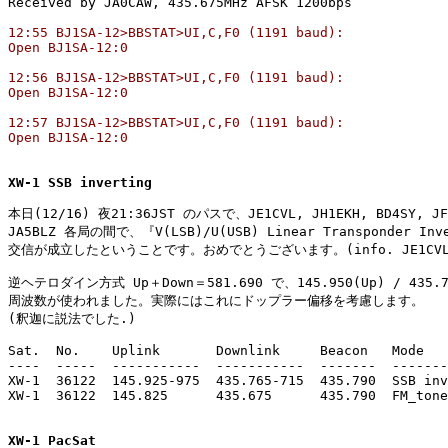
12:55 BJ1SA-12>BBSTAT>UI,C,F0 (1191 baud):

Open BJ1SA-12:0

12:56 BJ1SA-12>BBSTAT>UI,C,F0 (1191 baud):

Open BJ1SA-12:0

12:57 BJ1SA-12>BBSTAT>UI,C,F0 (1191 baud):

Open BJ1SA-12:0
XW-1 SSB inverting
本日(12/16) 夜21:36JST のパスで、JE1CVL, JH1EKH, BD4SY, JF2
JA5BLZ 各局の間で、『V(LSB)/U(USB) Linear Transponder Inv
交信が成立したということです。おめでとうございます。(info. JE1CVL)
逆ヘテロダイン方式 Up＋Down＝581.690 で、145.950(Up) / 435.74
周波数が使われました。実際にはこれにドップラー偏移を考慮します。

(釈迦に説法でした.)

Sat.  No.    Uplink       Downlink     Beacon   Mode   
----  -----  -----------  -----------  -------  -------
XW-1  36122  145.925-975  435.765-715  435.790  SSB inv
XW-1  36122  145.825      435.675      435.790  FM_tone
XW-1 PacSat