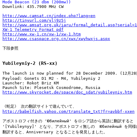
Mode Beacon (23 dbm (200mw))

Downlink: 435.7900 MHz CW

http://www.camsat.cn/index.php?lang=en
http://tinyurl.com/ylj9z5j
http://www.amsat.org.uk/iaru/formal_detail.asp?serial=1
XW-1 Telemetry Format pdf
http://www.xw-1.cn/xw-1/xw-1.htm
http://www.csaspace.org.cn/xwx/xwyhwxjs.aspx
下段参照

Yubileyniy-2 (RS-xx)
The launch is now planned for 28 December 2009. (12
Payload: Gonets D1 M2 - M4, Yubileyniy 2

Launcher: Rokot Briz KM

http://www.skyrocket.de/space/doc_sdat/yubileyniy.htm
http://babelfish.yahoo.com/translate_txt?fr=avbbf-xxen
アポストロフィ付きの 'Юбилейный' をロシア語から英語に翻訳すると

'[Yubileynyy]' となり、アポストロフィ無しの  Юбилейный を同様
翻訳すると、Anniversary となることを発見しました。
