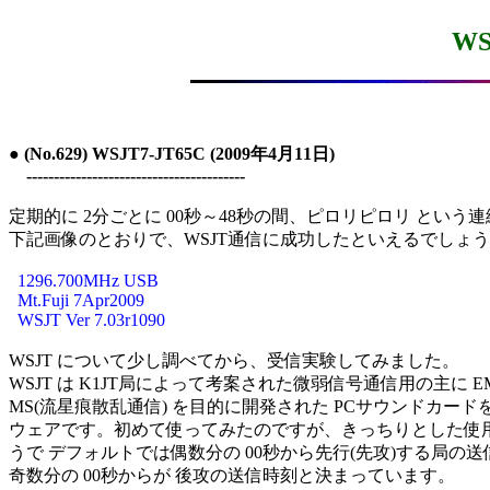
WS
● (No.629) WSJT7-JT65C (2009年4月11日)

　----------------------------------------
定期的に 2分ごとに 00秒～48秒の間、ピロリピロリ という連
  1296.700MHz USB

  Mt.Fuji 7Apr2009

WSJT について少し調べてから、受信実験してみました。

WSJT は K1JT局によって考案された微弱信号通信用の主に EM
MS(流星痕散乱通信) を目的に開発された PCサウンドカード
ウェアです。初めて使ってみたのですが、きっちりとした使用
うで デフォルトでは偶数分の 00秒から先行(先攻)する局の送
奇数分の 00秒からが 後攻の送信時刻と決まっています。
