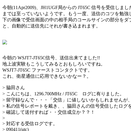
今朝(11Apr2009)、JH1UGF局からの JT65C 信号を受信し
までは至っていないようです。もう一度、送信のコツを勉強し
下の画像で受信画面の中の相手局のコールサインの部分をダブ
と、自動的に送信先にそれが書き込まれます。

今朝の WSJT7-JT65C信号、送信出来てました!!

地上波実験もこうしてみるとおもしろいですね。

WSJT7-JT65C ファーストコンタクトです。

これ、衛星通信に応用できないかなー？。

> 脇田さん

> こんにちは、1296.700MHz / JT65C　ログに有りました。

> 留守録なんで・・・「交信」に値しないかもしれませんが、
> 私の信号レポートを戴き、、脇田さんの信号受信したログを
> 確認して送付すれば・・交信成立か？？！

> 

> 対応する受信ログです。

> 090411(utc)
