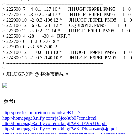
> -----------------------------------------------------------------

> 222500  7   -4  0.1 -127 16 *      JH1UGF JE9PEL PM95      1   0 

> 222700  7   -3  0.2 -164 17 *      JH1UGF JE9PEL PM95      1   0 

> 222900 10   -2  0.3 -196 12 *      JH1UGF JE9PEL PM95      1   0 

> 223100 12   -6  0.3 -231 12 *      CQ JE9PEL PM95          1   0 

> 223300 11   -3  0.2   11 14 *      JH1UGF JE9PEL PM95      1   0 

> 223500  4  -28       -30  4   RRR ?                              

> 223700  0    1  3.9  377  8 #                                    

> 223900  0  -33  5.5 -390  2                                      

> 224100 12   -1  0.0 -113 10 *      JH1UGF JE9PEL PM95      1   0 

> 224300 15   -1  0.3 -140 10 *      JH1UGF JE9PEL PM95      1   0 

> -----------------------------------------------------------------

> 

> JH1UGF槇岡 @ 横浜市鶴見区

[参考]

http://physics.princeton.edu/pulsar/K1JT/
http://homepage3.nifty.com/ja3jcc/sub07cont.html
http://homepage3.nifty.com/makiugf/WSJT/WSJT6.pdf
http://homepage3.nifty.com/makiugf/WSJT/kosm-wsjt-jp.pdf