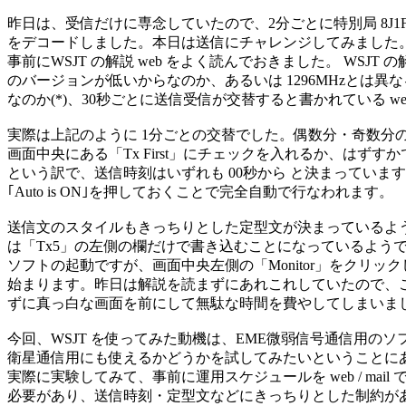
昨日は、受信だけに専念していたので、2分ごとに特別局 8J1F
をデコードしました。本日は送信にチャレンジしてみました。(
事前にWSJT の解説 web をよく読んでおきました。 WSJT 
のバージョンが低いからなのか、あるいは 1296MHzとは異な
なのか(*)、30秒ごとに送信受信が交替すると書かれている we
実際は上記のように 1分ごとの交替でした。偶数分・奇数分の
画面中央にある「Tx First」にチェックを入れるか、はずすか
という訳で、送信時刻はいずれも 00秒から と決まっています
｢Auto is ON｣を押しておくことで完全自動で行なわれます。

送信文のスタイルもきっちりとした定型文が決まっているよう
は「Tx5」の左側の欄だけで書き込むことになっているようで
ソフトの起動ですが、画面中央左側の「Monitor」をクリック
始まります。昨日は解説を読まずにあれこれしていたので、こ
ずに真っ白な画面を前にして無駄な時間を費やしてしまいまし
今回、WSJT を使ってみた動機は、EME微弱信号通信用のソ
衛星通信用にも使えるかどうかを試してみたいということにあ
実際に実験してみて、事前に運用スケジュールを web / mail 
必要があり、送信時刻・定型文などにきっちりとした制約があ