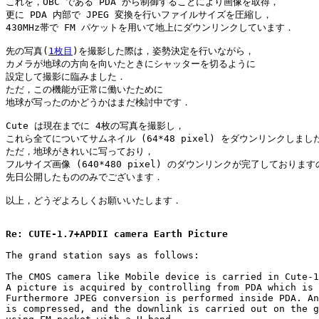
これを，OBC である PDA から制御することにより画像を取得，

更に PDA 内部で JPEG 変換を行いファイルサイズを圧縮し，

430MHz帯で FM パケットを用いて地上にダウンリンクしています．

先の写真(
1枚目
)を撮影した際は，姿勢決定を行いながら，

カメラが地球の方向を向いたときにシャッターを切るように

設定して撮影に臨みました．

ただ，この機能が正常に働いたために

地球が写ったのかどうかはまだ検討中です．

Cute は現在までに 4枚の写真を撮影し，

これら全てについてサムネイル (64*48 pixel) をダウンリンクしました
ただ，地球がきれいに写っており，

フルサイズ画像 (640*480 pixel) のダウンリンクが完了しておりますの
先日公開したもののみでございます．

以上，どうぞよろしくお願いいたします．

Re: CUTE-1.7+APDII camera Earth Picture
The grand station says as follows:

The CMOS camera like Mobile device is carried in Cute-1
A picture is acquired by controlling from PDA which is 
Furthermore JPEG conversion is performed inside PDA. An
is compressed, and the downlink is carried out on the g