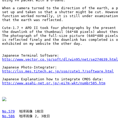
using FM packet with a U-band.

When a camera turned to the direction of the earth, a p
set up and taken so that a shutter might be cut. Howeve
function worked normally, it is still under examination
that the earth was reflected.

Cute-1.7 + APD II took four photographs by the present 
the downlink of the thumbnail (64*48 pixels) about thes
The photograph of the full-size picture (640*480 pixels
is reflected finely and the downlink has completed is o
exhibited on my website the other day.

http://www.vector.co.jp/soft/dl/win95/net/se274639.html
http://lss.mes.titech.ac.jp/ssp/cute1.7/software.html
http://www.asahi-net.or.jp/~ei7m-wkt/numbr585.htm
No.579
No.586