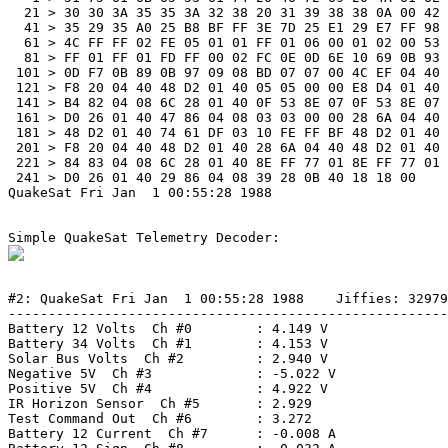
  21 > 30 30 3A 35 35 3A 32 38 20 31 39 38 38 0A 00 42 
  41 > 35 29 35 A0 25 B8 BF FF 3E 7D 25 E1 29 E7 FF 98 
  61 > 4C FF FF 02 FE 05 01 01 FF 01 06 00 01 02 00 53 
  81 > FF 01 FF 01 FD FF 00 02 FC 0E 0D 6E 10 69 0B 93 
 101 > 0D F7 0B 89 0B 97 09 08 BD 07 07 00 4C EF 04 40 
 121 > F8 20 04 40 48 D2 01 40 05 05 00 00 E8 D4 01 40 
 141 > B4 82 04 08 6C 28 01 40 0F 53 8E 07 0F 53 8E 07 
 161 > D0 26 01 40 47 86 04 08 03 03 00 00 28 6A 04 40 
 181 > 48 D2 01 40 74 61 DF 03 10 FE FF BF 48 D2 01 40 
 201 > F8 20 04 40 48 D2 01 40 28 6A 04 40 48 D2 01 40 
 221 > 84 83 04 08 6C 28 01 40 8E FF 77 01 8E FF 77 01 
 241 > D0 26 01 40 29 86 04 08 39 28 0B 40 18 18 00 

QuakeSat Fri Jan  1 00:55:28 1988

#2: QuakeSat Fri Jan  1 00:55:28 1988    Jiffies: 32979
-------------------------------------------------------
Battery 12 Volts  Ch #0        : 4.149 V

Battery 34 Volts  Ch #1        : 4.153 V

Solar Bus Volts  Ch #2         : 2.940 V

Negative 5V  Ch #3             : -5.022 V

Positive 5V  Ch #4             : 4.922 V

IR Horizon Sensor  Ch #5       : 2.929

Test Command Out  Ch #6        : 3.272

Battery 12 Current  Ch #7      : -0.008 A
