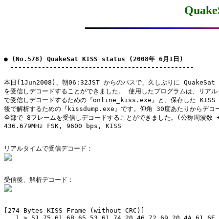
QuakeS
● (No.578) QuakeSat KISS status (2008年 6月1日)

　-----------------------------------------------
本日(1Jun2008)、朝06:32JST からのパスで、久しぶりに QuakeSat 
を受信しデコードすることができました。 使用したプログラムは、リアルタ
で受信しデコードするための『online_kiss.exe』と、保存した KISS
後で解析するための『kissdump.exe』です。仰角 30度あたりからデコ
全部で 8フレームを受信しデコードすることができました。(公称周波数 +4k
436.679MHz FSK, 9600 bps, KISS

[274 Bytes KISS Frame (without CRC)]

   1 > 51 75 61 6B 65 53 61 74 20 46 72 69 20 4A 61 6E 