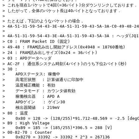
> これを現在1パケットで4回(=36バイト)分ダウンリンクしております．

> したがって，全体のパケット長は40バイトとなっております．

> 

> たとえば，下記のようなパケットの場合，

> 4A-51-31-59-54-43-3E-4A-51-31-59-43-5A-3A-C0-49-48-24
> 

> 4A-51-31-59-54-43-3E-4A-51-31-59-43-5A-3A : ヘッダ(JQ1Y
> C0 : FRAM Packet ID (固定)

> 49-48 : FRAM読み出し開始アドレス(0x4948 = 18760番地)

> 24 : FRAM読み出しサイズ(0x24 = 36バイト)

> 03 : APDデータヘッダ

> AC-2F : 通信系システム時刻(4バイト)のうち下位2バイト(秒)

> 30 :

> 　　APDステータス: 稼働中

> 　　高電圧状態　 : 計算値通りに印加中

> 　　温度補正機能 : 有効

> 　　データモード : カウンタ値有効

> 　　稼働検出器　 : APD A

> 　　APDゲイン　　: ゲイン30

> 　　検出器閾値　 : 219mV

> 80 : 温度

> 　　0x80 = 128 -> (128/255)*91.712-48.569 = -2.5 [degC
> B9 : High Voltage

> 　　0xB9 = 185 -> (185/255)*396.5 = 288 [V]

> 00-82-70 : Counter

> 　　0x8270 = 33392 -> 33392 * 2^3 = 267136
