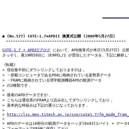
● (No.577) CUTE-1.7+APDII 換算式公開 (2008年5月27日)

　----------------------------------------------------
CUTE-1.7 + APDIIブログ
 において、APD換算式が本日(5月27日) 公
さっそく、夜19時59分に JE9PEL/1 が受信したデータを、下記に解析し
《転載》

> 現在集中的にダウンリンクしておりますのは，

> ・搭載コンピュータであるPDAに格納されている姿勢系データ

> ・FRAMに格納されている理学観測機器APDの観測データ

> の2種類です．

> 

> 後者のAPDデータですが，

> こちらは通信系のFRAMより読み出してダウンリンクしており，

> 基本的な枠組みは下記の通りになっております．

> 

> 
http://lss.mes.titech.ac.jp/ssp/cute1.7/fm_mode_fram_
> 

> APDのデータは16秒分の観測データをヘッダ(0x03)1バイト + データ
> フォーマットでFRAMに保存しており，
