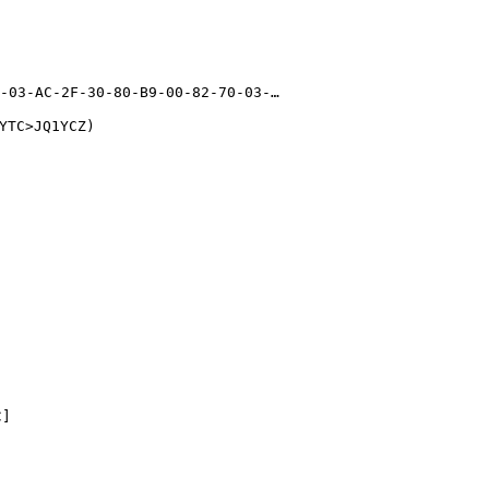
-03-AC-2F-30-80-B9-00-82-70-03-…

TC>JQ1YCZ)

]
