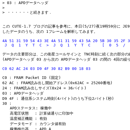
> 03 : APDデータヘッダ

> 

> ・・・・・・と続きます．

この CUTE-1.7 ブログの記事を参考に、本日(5/27)夜19時59分に JE9P
4A 51 31 59 54 43 3E 4A 51 31 59 43 5A 20 5B 30 35 2F 3
データの主要部分は、この衛星コールサインと TNC時刻に続く次の部分の繰
C0 : FRAM Packet ID (固定)

62 AC : FRAM読み出し開始アドレス(0x62AC = 25260番地)

24 : FRAM読み出しサイズ(0x24 = 36バイト)

03 : APDデータヘッダ

D9 4F : 通信系システム時刻(4バイト)のうち下位2バイト(秒)

30 :

　　APDステータス: 稼働中

　　高電圧状態　 : 計算値通りに印加中

　　温度補正機能 : 有効

　　データモード : カウンタ値有効

　　稼働検出器　 : APD A
