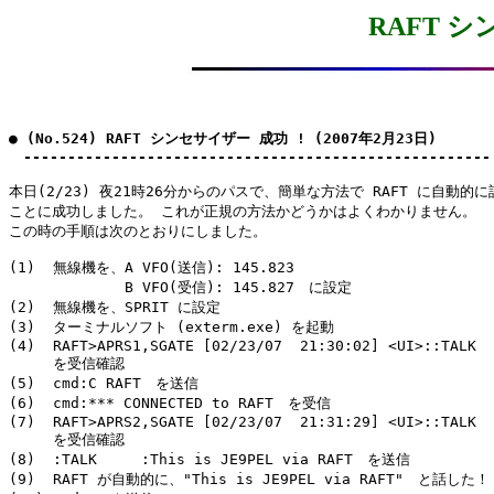
RAFT シ
● (No.524) RAFT シンセサイザー 成功 ! (2007年2月23日)

　-----------------------------------------------------
本日(2/23) 夜21時26分からのパスで、簡単な方法で RAFT に自動的に
ことに成功しました。 これが正規の方法かどうかはよくわかりません。

この時の手順は次のとおりにしました。

(1)  無線機を、A VFO(送信): 145.823

     　　　　　B VFO(受信): 145.827　に設定

(2)  無線機を、SPRIT に設定

(3)  ターミナルソフト (exterm.exe) を起動

(4)  RAFT>APRS1,SGATE [02/23/07  21:30:02] <UI>::TALK  
     を受信確認

(5)  cmd:C RAFT　を送信

(6)  cmd:*** CONNECTED to RAFT　を受信

(7)  RAFT>APRS2,SGATE [02/23/07  21:31:29] <UI>::TALK  
     を受信確認

(8)  :TALK     :This is JE9PEL via RAFT　を送信

(9)  RAFT が自動的に、"This is JE9PEL via RAFT"　と話した！
