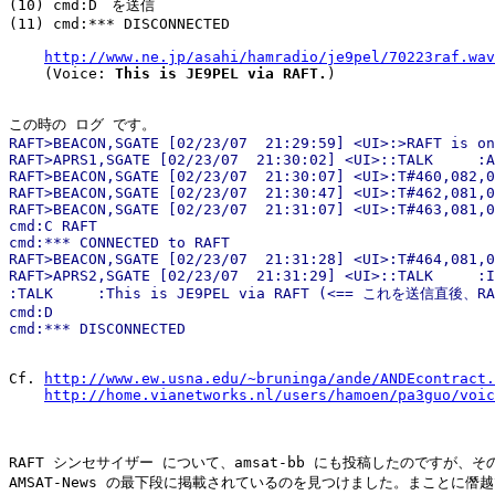
(10) cmd:D　を送信

(11) cmd:*** DISCONNECTED

http://www.ne.jp/asahi/hamradio/je9pel/70223raf.wav
    (Voice: 
This is JE9PEL via RAFT.
)

この時の ログ です。
RAFT>BEACON,SGATE [02/23/07  21:29:59] <UI>:>RAFT is on
RAFT>APRS1,SGATE [02/23/07  21:30:02] <UI>::TALK     :A
RAFT>BEACON,SGATE [02/23/07  21:30:07] <UI>:T#460,082,0
RAFT>BEACON,SGATE [02/23/07  21:30:47] <UI>:T#462,081,0
RAFT>BEACON,SGATE [02/23/07  21:31:07] <UI>:T#463,081,0
cmd:C RAFT

cmd:*** CONNECTED to RAFT

RAFT>BEACON,SGATE [02/23/07  21:31:28] <UI>:T#464,081,0
RAFT>APRS2,SGATE [02/23/07  21:31:29] <UI>::TALK     :I
:TALK     :This is JE9PEL via RAFT (<== これを送信直後、R
cmd:D

Cf. 
http://www.ew.usna.edu/~bruninga/ande/ANDEcontract.
http://home.vianetworks.nl/users/hamoen/pa3guo/voic
RAFT シンセサイザー について、amsat-bb にも投稿したのですが、そ
AMSAT-News の最下段に掲載されているのを見つけました。まことに僭越