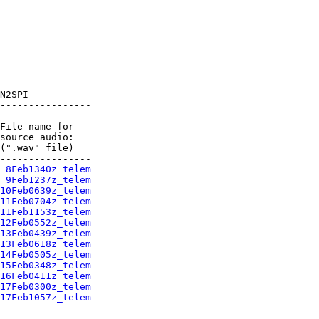
N2SPI

----------------

File name for

source audio:

(".wav" file)

----------------

 
8Feb1340z_telem
 
9Feb1237z_telem
10Feb0639z_telem
11Feb0704z_telem
11Feb1153z_telem
12Feb0552z_telem
13Feb0439z_telem
13Feb0618z_telem
14Feb0505z_telem
15Feb0348z_telem
16Feb0411z_telem
17Feb0300z_telem
17Feb1057z_telem