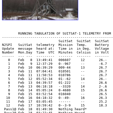
        RUNNING TABULATION OF SUITSAT-1 TELEMETRY FROM 
-------------------------------------------------------
                            SuitSat  SuitSat  SuitSat

N2SPI   SuitSat  telemetry  Mission  Temp.    Battery  
Update  message  heard at:  Time in  in Deg.  Voltage  
Number  Mon.Day  Time  UTC  Minutes  Celsius  in Volt  
------  --- ---  ---------  -------  -------  -------  
   0    Feb   8  13:49:41   006607     12       26.-   
   1    Feb   9  12:37:29   0--967     --       -6.7   
   2    Feb  10  06:39:29   009-44     13       26.7   
   3    Feb  11  07:04:41   010501     --       26.7   
   4    Feb  11  11:50:53   010786     --       26.7   
   5    Feb  12  05:52:34   01--62     14       26.-   
   6    Feb  13  04:39:57   01-222     --       26.6   
   7    Feb  13  06:18:18   --3320     14       2-.6   
   8    Feb  14  05:05:24   0-4680     15       26.6   
   9    Feb  15  03:52:54   016040     --       26.5   
  10    Feb  16  04:18:32   0--49-     16       26.3   
  11    Feb  17  03:05:45   ------     --       25.2   
  12    Feb  17  10:59:42   0--3-9     15       18.3   
 Pass1@ Feb  18  01:49:30   Nothing heard*

 Pass2@ Feb  18  03:22:45   Nothing Heard
