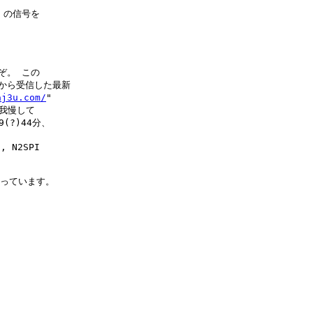
1 の信号を

ぞ。 この

1 から受信した最新

aj3u.com/
"

我慢して

?)44分、

N2SPI

載っています。
