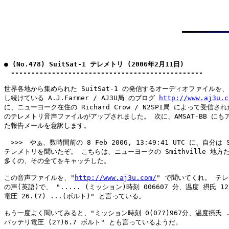
● (No.478) SuitSat-1 テレメトリ (2006年2月11日)

　-----------------------------------------------
世界各地から集められた SuitSat-1 の発信するオーディオファイルを、
し続けている A.J.Farmer / AJ3U局 のブログ 
http://www.aj3u.c
に、ニューヨーク在住の Richard Crow / N2SPI局 によって受信された 
のテレメトリ音声ファイルがアップされました。 次に、AMSAT-BB にもア
た報告メールを意訳します。

　>>>　やぁ、数時間前の 8 Feb 2006, 13:49:41 UTC に、自分は Su
テレメトリを聞いたぞ。 こちらは、ニューヨークの Smithville 地方だ
多くの、その全てをキャッチした。

この音声ファイルを、"
http://www.aj3u.com/
" で聞いてくれ。 テレ
の声(英語)で、 "..... (ミッション)時刻 006607 分、温度 摂氏 1
電圧 26.(?) ...(ボルト)" と言っている。

もう一度よく聞いてみると、"ミッション時刻 0(07?)967分、温度摂氏 ...
バッテリ電圧 (2?)6.7 ボルト" とも言っているようだ。
