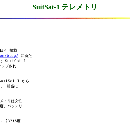
SuitSat-1 テレメトリ
日々 掲載

om/blog/
 に新た

SuitSat-1

ップされ

itSat-1 から

。 相当に

メトリは女性

2度、バッテリ

(3?)6度
