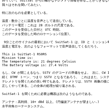
持っていて SuitSat からの確かなテレメトリ情報を得ることができるなら
我々はそれを聞いてみたい。

特に次のものを必要としている。

温度：数分ごとに温度を音声として送信している。

バッテリー電圧：これは 28 ボルトの尺度である。

このデータを受信した日付と UTC 時刻。

このデータを受信した時のロケーション(位置)。

 9分ごとのサイクルの最初において SuitSat-1 は、ID と ミッション
温度と電圧を、次のようなフォーマットで音声送信してくるだろう。

This is SuitSat-1 RS0RS

Mission time is:

The temperature is: 21 degrees Celsius

The Battery voltage is: 27.4 Volts

もし、CW が聞こえるなら、SSTV のデコードの準備をせよ。 次に、CW ID
続く DTMF トーン、つまり SSTV となるであろう。 これはまた、システ
テレメトリを聞くための良い時でもある。テレメトリは、SSTV 画像の後に
正しくやって来る。この全体の処理が繰り返される。

SuitSat-1 を聞くために必要は機器は次のようなものである。

アンテナ：高利得、10+ dBd 以上。(円偏波アンテナが望ましい.)

水平仰角ローテータシステム。
