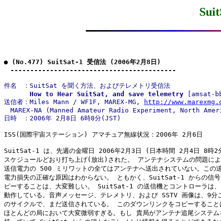
Sui
● (No.477) SuitSat-1 受信法 (2006年2月8日)

　------------------------------------------
件名　：SuitSat を聞く方法、およびテレメトリ受信法

How to Hear SuitSat, and save telemetry
 [amsat-bb
送信者：Miles Mann / WF1F, MAREX-MG, 
http://www.marexmg.
　MAREX-NA (Manned Amateur Radio Experiment, North Ameri
ISS(国際宇宙ステーション) アマチュア無線状況：2006年 2月6日

SuitSat-1 は、先週の金曜日 2006年2月3日 (日本時間 2月4日 8時2分
スケジュールどおり打ち上げ(放出)された。 アンテナシステムの問題によ
送信電力の 500 ミリワットの全てはアンテナへ送出されていない。この送
電力損失の正確な原因はわからない。 ともかく、SuitSat-1 からの信号
ピーすることは、大変難しい。 SuitSat-1 の送信機とコントローラは、
動作している。音声メッセージ、テレメトリ、および SSTV 画像は、9分ご
のサイクルで、まだ送信されている。 このダウンリンクをコピーすることは
ほとんどの局において大変微弱すぎる。もし 貴局がアンテナ追尾システムを