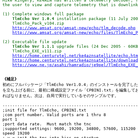
Mike Kingery, KE4AZN has written a telemetry decoder, T
the user to view and capture telemetry that is downlink
(1) Complete windows full package

TlmEcho Ver 1.0.4
 installation package (11 July 200
    TlmEcho_Pack_v104.zip
http://www.amsat.org/amsat-new/echo/tlm_decode.php
http://www.amsat.org/amsat-new/echo/files/TlmEcho_P
(2) Executable file update

TlmEcho Ver 1.1.1
 upgrade files (24 Dec 2005 - 60KB
    TlmEcho_EXE_v111.zip
http://home.centurytel.net/ke4aznsatellite/echo.htm
http://home.centurytel.net/ke4aznsatellite/download
http://www.ne.jp/asahi/hamradio/je9pel/TlmEcho_EXE_
《補足》

初めにフルパッケージ「TlmEcho Ver1.0.4」のインストールを完了した
を立ち上げる前に、最初に構成設定ファイル「CPBINI.txt」を編集してお
ればなりません。次は、自局で実行しているそのサンプルです。

-------------------------------------------------------
;init file for TlmEcho, CPBINI.txt

;com port number. Valid ports are 1 thru 8

port 1

;port data rate.  Must match the tnc

;supported settings: 9600, 19200, 34800, 57600, 115200

speed 19200

; y = init the tnc into kiss on startup
