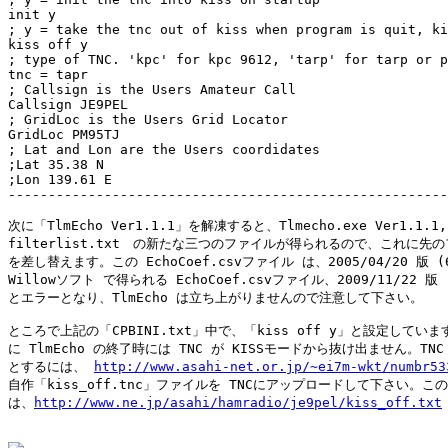
init y

; y = take the tnc out of kiss when program is quit, ki
kiss off y

; type of TNC. 'kpc' for kpc 9612, 'tarp' for tarp or p
tnc = tapr

; Callsign is the Users Amateur Call

Callsign JE9PEL

; GridLoc is the Users Grid Locator

GridLoc PM95TJ

; Lat and Lon are the Users coordidates

;Lat 35.38 N

;Lon 139.61 E

-------------------------------------------------------
次に「TlmEcho Ver1.1.1」を解凍すると、Tlmecho.exe Ver1.1.1, E
filterlist.txt　の新たな三つのファイルが得られるので、これに先の
を差し替えます。この EchoCoef.csvファイル は、2005/04/20 版 (6
Willowソフト で得られる EchoCoef.csvファイル、2009/11/22 版 
とエラーとなり、TlmEcho は立ち上がりませんので注意して下さい。

ところで上記の「CPBINI.txt」中で、「kiss off y」と設定していま
に TlmEcho の終了時には TNC が KISSモードから抜け出ません。TNC KI
とするには、 
http://www.asahi-net.or.jp/~ei7m-wkt/numbr53
自作「kiss_off.tnc」ファイルを TNCにアップロードして下さい。この
は、
http://www.ne.jp/asahi/hamradio/je9pel/kiss_off.txt